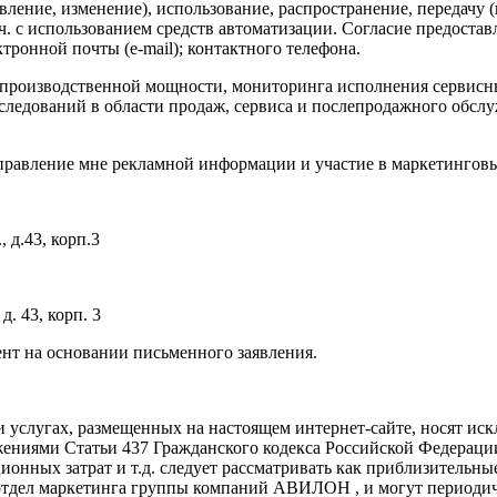
овление, изменение), использование, распространение, передачу 
ч. с использованием средств автоматизации. Согласие предост
ктронной почты (e-mail); контактного телефона.
 в производственной мощности, мониторинга исполнения сервис
ледований в области продаж, сервиса и послепродажного обслу
аправление мне рекламной информации и участие в маркетинговы
 д.43, корп.3
д. 43, корп. 3
ент на основании письменного заявления.
 и услугах, размещенных на настоящем интернет-сайте, носят и
жениями Статьи 437 Гражданского кодекса Российской Федераци
ационных затрат и т.д. следует рассматривать как приблизитель
 отдел маркетинга группы компаний АВИЛОН , и могут периодич