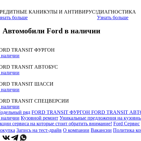
РЕДИТНЫЕ КАНИКУЛЫ И АНТИВИРУС!
ДИАГНОСТИКА
знать больше
Узнать больше
Автомобили Ford в наличии
ORD TRANSIT ФУРГОН
 наличии
ORD TRANSIT АВТОБУС
 наличии
ORD TRANSIT ШАССИ
 наличии
ORD TRANSIT СПЕЦВЕРСИИ
 наличии
одельный ряд
FORD TRANSIT ФУРГОН
FORD TRANSIT АВТ
 наличии
Кузовной ремонт
Уникальные предложения на кузовны
кции сервиса на которые стоит обратить внимание!
Ford Сервис
окупка
Запись на тест-драйв
О компании
Вакансии
Политика к