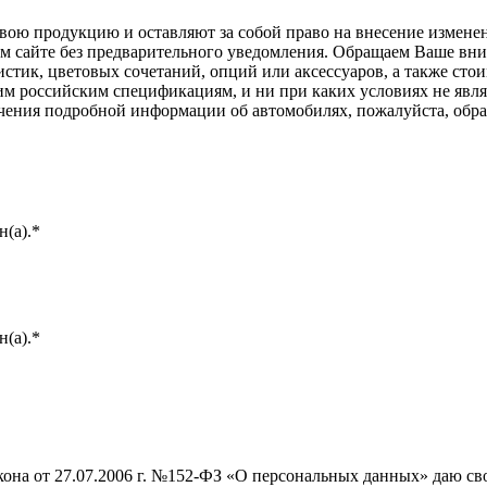
ою продукцию и оставляют за собой право на внесение изменен
ом сайте без предварительного уведомления. Обращаем Ваше вним
стик, цветовых сочетаний, опций или аксессуаров, а также сто
им российским спецификациям, и ни при каких условиях не явл
лучения подробной информации об автомобилях, пожалуйста, об
(а).*
(а).*
она от 27.07.2006 г. №152-ФЗ «О персональных данных» даю свое