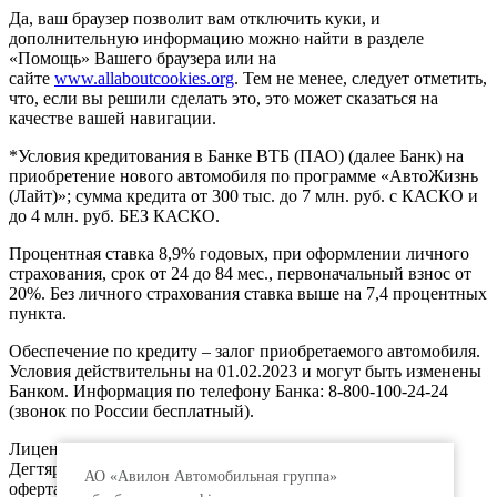
Да, ваш браузер позволит вам отключить куки, и
дополнительную информацию можно найти в разделе
«Помощь» Вашего браузера или на
сайте
www.allaboutcookies.org
. Тем не менее, следует отметить,
что, если вы решили сделать это, это может сказаться на
качестве вашей навигации.
*Условия кредитования в Банке ВТБ (ПАО) (далее Банк) на
приобретение нового автомобиля по программе «АвтоЖизнь
(Лайт)»; сумма кредита от 300 тыс. до 7 млн. руб. с КАСКО и
до 4 млн. руб. БЕЗ КАСКО.
Процентная ставка 8,9% годовых, при оформлении личного
страхования, срок от 24 до 84 мес., первоначальный взнос от
20%. Без личного страхования ставка выше на 7,4 процентных
пункта.
Обеспечение по кредиту – залог приобретаемого автомобиля.
Условия действительны на 01.02.2023 и могут быть изменены
Банком. Информация по телефону Банка: 8-800-100-24-24
(звонок по России бесплатный).
Лицензия ЦБ РФ № 1000, 191144, г. Санкт-Петербург,
Дегтярный пер., д.11, лит.А. www.vtb.ru. Реклама 0+. Не
АО «Авилон Автомобильная группа»
оферта.