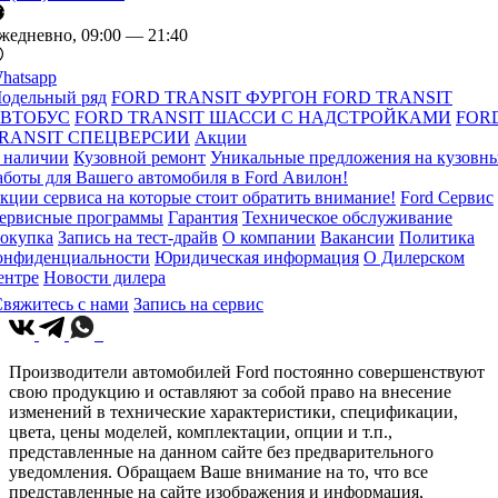
жедневно, 09:00 — 21:40
hatsapp
одельный ряд
FORD TRANSIT ФУРГОН
FORD TRANSIT
ВТОБУС
FORD TRANSIT ШАССИ С НАДСТРОЙКАМИ
FOR
RANSIT СПЕЦВЕРСИИ
Акции
 наличии
Кузовной ремонт
Уникальные предложения на кузовн
аботы для Вашего автомобиля в Ford Авилон!
кции сервиса на которые стоит обратить внимание!
Ford Сервис
ервисные программы
Гарантия
Техническое обслуживание
окупка
Запись на тест-драйв
О компании
Вакансии
Политика
онфиденциальности
Юридическая информация
О Дилерском
ентре
Новости дилера
вяжитесь с нами
Запись на сервис
Производители автомобилей Ford постоянно совершенствуют
свою продукцию и оставляют за собой право на внесение
изменений в технические характеристики, спецификации,
цвета, цены моделей, комплектации, опции и т.п.,
представленные на данном сайте без предварительного
уведомления. Обращаем Ваше внимание на то, что все
представленные на сайте изображения и информация,