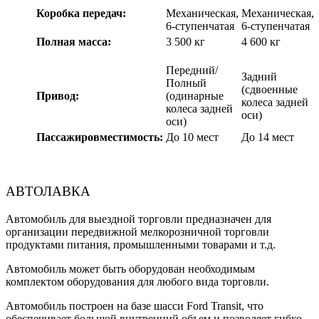
Коробка передач:
Механическая,
Механическая,
6-ступенчатая
6-ступенчатая
Полная масса:
3 500 кг
4 600 кг
Передний/
Задний
Полный
(сдвоенные
Привод:
(одинарные
колеса задней
колеса задней
оси)
оси)
Пассажировместимость:
До 10 мест
До 14 мест
АВТОЛАВКА
Автомобиль для выездной торговли предназначен для
организации передвижной мелкорозничной торговли
продуктами питания, промышленными товарами и т.д.
Автомобиль может быть оборудован необходимым
комплектом оборудования для любого вида торговли.
Автомобиль построен на базе шасси Ford Transit, что
обеспечивает большой внутренний объем и позволяет гибко