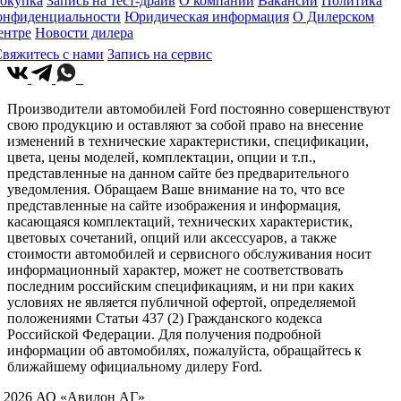
окупка
Запись на тест-драйв
О компании
Вакансии
Политика
онфиденциальности
Юридическая информация
О Дилерском
ентре
Новости дилера
вяжитесь с нами
Запись на сервис
Производители автомобилей Ford постоянно совершенствуют
свою продукцию и оставляют за собой право на внесение
изменений в технические характеристики, спецификации,
цвета, цены моделей, комплектации, опции и т.п.,
представленные на данном сайте без предварительного
уведомления. Обращаем Ваше внимание на то, что все
представленные на сайте изображения и информация,
касающаяся комплектаций, технических характеристик,
цветовых сочетаний, опций или аксессуаров, а также
стоимости автомобилей и сервисного обслуживания носит
информационный характер, может не соответствовать
последним российским спецификациям, и ни при каких
условиях не является публичной офертой, определяемой
положениями Статьи 437 (2) Гражданского кодекса
Российской Федерации. Для получения подробной
информации об автомобилях, пожалуйста, обращайтесь к
ближайшему официальному дилеру Ford.
 2026 АО «Авилон АГ»