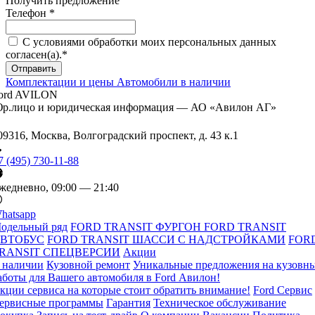
Получить предложение
Телефон *
C условиями обработки моих персональных данных
согласен(а).*
Комплектации и цены
Автомобили в наличии
ord AVILON
р.лицо и юридическая информация — АО «Авилон АГ»
09316, Москва, Волгоградский проспект, д. 43 к.1
7 (495) 730-11-88
жедневно, 09:00 — 21:40
hatsapp
одельный ряд
FORD TRANSIT ФУРГОН
FORD TRANSIT
ВТОБУС
FORD TRANSIT ШАССИ С НАДСТРОЙКАМИ
FOR
RANSIT СПЕЦВЕРСИИ
Акции
 наличии
Кузовной ремонт
Уникальные предложения на кузовн
аботы для Вашего автомобиля в Ford Авилон!
кции сервиса на которые стоит обратить внимание!
Ford Сервис
ервисные программы
Гарантия
Техническое обслуживание