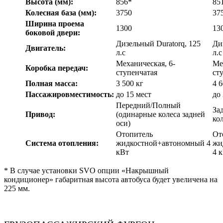
Высота (мм):
856*
85
Колесная база (мм):
3750
37
Ширина проема
1300
13
боковой двери:
Дизельный Duratorq, 125
Ди
Двигатель:
л.с
л.с
Механическая, 6-
Ме
Коробка передач:
ступенчатая
ст
Полная масса:
3 500 кг
4 6
Пассажировместимость:
до 15 мест
до
Передний/Полный
За
Привод:
(одинарные колеса задней
ко
оси)
Отопитель
От
Система отопления:
жидкостной+автономный 4
жи
кВт
4 
* В случае установки SVO опции «Накрышный
кондиционер» габаритная высота автобуса будет увеличена на
225 мм.