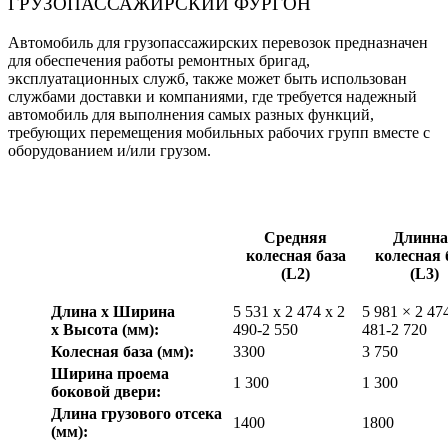
ГРУЗОПАССАЖИРСКИЙ ФУРГОН
Автомобиль для грузопассажирских перевозок предназначен
для обеспечения работы ремонтных бригад,
эксплуатационных служб, также может быть использован
службами доставки и компаниями, где требуется надежный
автомобиль для выполнения самых разных функций,
требующих перемещения мобильных рабочих групп вместе с
оборудованием и/или грузом.
Средняя
Длинна
колесная база
колесная 
(L2)
(L3)
Длина х Ширина
5 531 x 2 474 x 2
5 981 × 2 47
х Высота (мм):
490-2 550
481-2 720
Колесная база (мм):
3300
3 750
Ширина проема
1 300
1 300
боковой двери:
Длина грузового отсека
1400
1800
(мм):