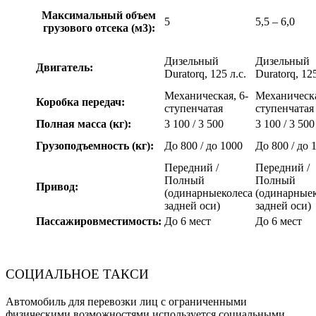
Максимальный объем
5
5,5 – 6,0
грузового отсека (м3):
Дизельный
Дизельный
Двигатель:
Duratorq, 125 л.с.
Duratorq, 125
Механическая, 6-
Механическа
Коробка передач:
ступенчатая
ступенчатая
Полная масса (кг):
3 100 / 3 500
3 100 / 3 500
Грузоподъемность (кг):
До 800 / до 1000
До 800 / до 
Передний /
Передний /
Полный
Полный
Привод:
(одинарныеколеса
(одинарныек
задней оси)
задней оси)
Пассажировместимость:
До 6 мест
До 6 мест
СОЦИАЛЬНОЕ ТАКСИ
Автомобиль для перевозки лиц с ограниченными
физическими возможностями используется социальными