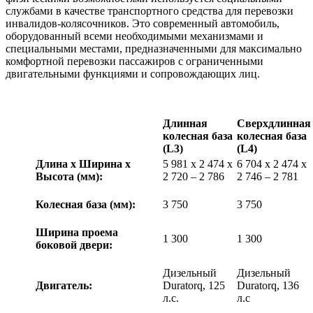
службами в качестве транспортного средства для перевозки
инвалидов-колясочников. Это современный автомобиль,
оборудованный всеми необходимыми механизмами и
специальными местами, предназначенными для максимально
комфортной перевозки пассажиров с ограниченными
двигательными функциями и сопровождающих лиц.
Длинная
Сверхдлинная
колесная база
колесная база
(L3)
(L4)
Длина х Ширина х
5 981 x 2 474 x
6 704 x 2 474 x
Высота (мм):
2 720 – 2 786
2 746 – 2 781
Колесная база (мм):
3 750
3 750
Ширина проема
1 300
1 300
боковой двери:
Дизельный
Дизельный
Двигатель:
Duratorq, 125
Duratorq, 136
л.с.
л.с