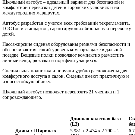
Школьный автобус – идеальный вариант для безопасной и
комфортной перевозки детей в городских условиях и на
междугородних маршрутах.
Автобус разработан с учетом всех требований техрегламента,
ГОСТов и стандартов, гарантирующих безопасную перевозку
детей.
Пассажирские сиденья оборудованы ремнями безопасности и
обеспечивают высокий уровень комфорта даже в дальней
поездке. Вещевые полки позволяют компактно разместить
личные вещи, рюкзаки и портфели учащихся.
Специальная подножка и поручни удобно расположены для
комфортного доступа в салон. Сиденья имеют практичную и
износостойкую обивку.
Школьный автобус позволяет перевозить 21 ученика и 1
сопровождающего.
Длинная колесная база
Св
(L3)
ба
Длина х Ширина х
5 981 x 2 474 x 2 790 – 2
6 7