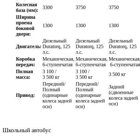
Колесная
3300
3750
3750
база (мм):
Ширина
проема
1300
1300
1300
боковой
двери:
Дизельный
Дизельный
Дизельный
Двигатель:
Duratorq, 125
Duratorq, 125
Duratorq, 125
л.с.
л.с.
л.с.
Коробка
Механическая,
Механическая,
Механическая
передач:
6-ступенчатая
6-ступенчатая
6-ступенчатая
Полная
3 100 /
3 100 /
3 500 кг
масса:
3 500 кг
3 500 кг
Передний/
Передний/
Задний
Полный
Полный
(сдвоенные
Привод:
(одинарные
(одинарные
колеса задней
колеса задней
колеса задней
оси)
оси)
оси)
Школьный автобус