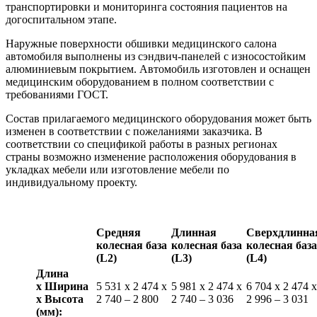
транспортировки и мониторинга состояния пациентов на
догоспитальном этапе.
Наружные поверхности обшивки медицинского салона
автомобиля выполнены из сэндвич-панелей с износостойким
алюминиевым покрытием. Автомобиль изготовлен и оснащен
медицинским оборудованием в полном соответствии с
требованиями ГОСТ.
Состав прилагаемого медицинского оборудования может быть
изменен в соответствии с пожеланиями заказчика. В
соответствии со спецификой работы в разных регионах
страны возможно изменение расположения оборудования в
укладках мебели или изготовление мебели по
индивидуальному проекту.
Cредняя
Длинная
Сверхдлинна
колесная база
колесная база
колесная база
(L2)
(L3)
(L4)
Длина
х Ширина
5 531 x 2 474 x
5 981 x 2 474 x
6 704 x 2 474 x
х Высота
2 740 – 2 800
2 740 – 3 036
2 996 – 3 031
(мм):