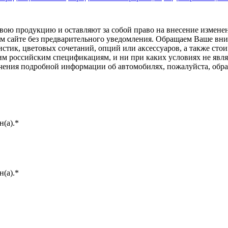
ою продукцию и оставляют за собой право на внесение изменен
ом сайте без предварительного уведомления. Обращаем Ваше вним
стик, цветовых сочетаний, опций или аксессуаров, а также сто
им российским спецификациям, и ни при каких условиях не явл
лучения подробной информации об автомобилях, пожалуйста, об
(а).*
(а).*