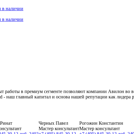
 в наличии
 в наличии
т работы в премиум сегменте позволяют компании Авилон во в
 - наш главный капитал и основа нашей репутации как лидера 
 Ринат
Черных Павел
Рогожин Константин
онсультант
Мастер консультант
Мастер консультант
845-30-12 доб. 2402
+7 (495) 845-30-12
+7 (495) 845-30-12 доб. 24