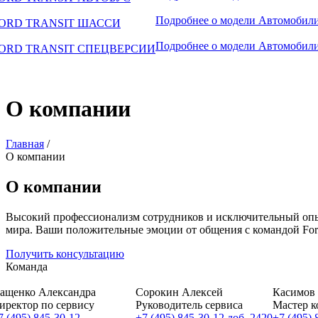
Подробнее о модели
Автомобили
ORD TRANSIT ШАССИ
Подробнее о модели
Автомобили
ORD TRANSIT СПЕЦВЕРСИИ
О компании
Главная
/
О компании
О компании
Высокий профессионализм сотрудников и исключительный опы
мира. Ваши положительные эмоции от общения с командой Ford
Получить консультацию
Команда
ащенко Александра
Сорокин Алексей
Касимов
иректор по сервису
Руководитель сервиса
Мастер к
7 (495) 845-30-12
+7 (495) 845-30-12 доб. 2420
+7 (495) 