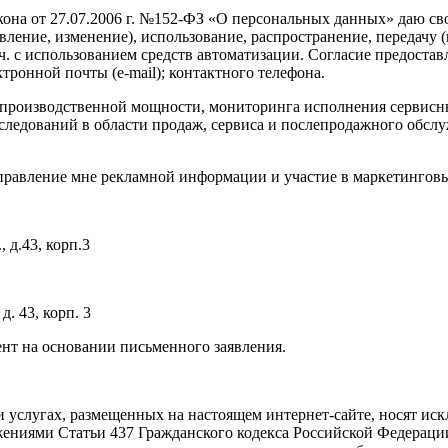
она от 27.07.2006 г. №152-ФЗ «О персональных данных» даю свое
овление, изменение), использование, распространение, передачу 
ч. с использованием средств автоматизации. Согласие предост
ктронной почты (e-mail); контактного телефона.
 в производственной мощности, мониторинга исполнения сервис
ледований в области продаж, сервиса и послепродажного обслу
аправление мне рекламной информации и участие в маркетинговы
 д.43, корп.3
д. 43, корп. 3
ент на основании письменного заявления.
 и услугах, размещенных на настоящем интернет-сайте, носят и
жениями Статьи 437 Гражданского кодекса Российской Федераци