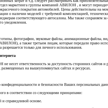
ационных затрат и т.д. следует рассматривать как приблизитель
 отдел маркетинга группы компаний АВИЛОН , и могут периодич
окрасочного покрытия автомобилей. Цены действительны на моме
ации о наличии моделей с требуемой комплектацией, техническ
неджерам соответствующего автосалона. Мы также сохраняем за
го уведомления.
оготипы, фотографии, звуковые файлы, анимационные файлы, ви
ВИЛОН), а также третьим лицам, которые передали право исп
 разрешается только для личного использования.
нтернета
е несет ответственность за доступность сторонних сайтов и ре
, размещенных на вышеупомянутых сайтах и ресурсах.
 конфиденциальности и безопасности Ваших персональных дан
ого в соответствии со следующими принципами:
й и справедливой основе.