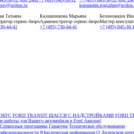
imov@avilon.ru
konstantin.rogozhin@avilon.
ая Татьяна
Калашникова Марьяна
Белоножкин Ив
ратор сервис-бюро
Администратор сервис-бюро
Мастер консульт
730-44-41
+7 (495) 730-44-41
+7 (495) 845-30-
ОБУС
FORD TRANSIT ШАССИ С НАДСТРОЙКАМИ
FORD T
е работы для Вашего автомобиля в Ford Авилон!
Сервисные программы
Гарантия
Техническое обслуживание
онфиденциальности
Юридическая информация
О Дилерском цен