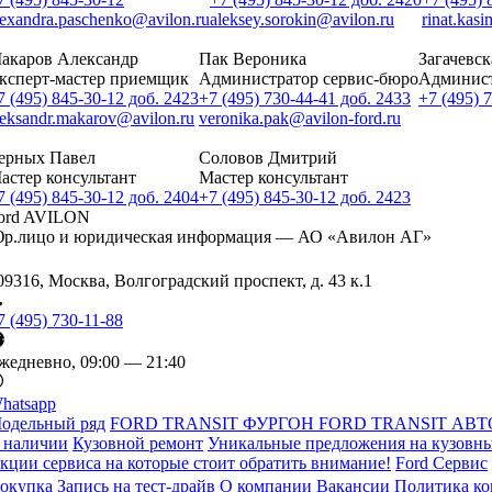
lexandra.paschenko@avilon.ru
aleksey.sorokin@avilon.ru
rinat.kas
акаров Александр
Пак Вероника
Загачевск
ксперт-мастер приемщик
Администратор сервис-бюро
Админист
7 (495) 845-30-12 доб. 2423
+7 (495) 730-44-41 доб. 2433
+7 (495) 
leksandr.makarov@avilon.ru
veronika.pak@avilon-ford.ru
ерных Павел
Соловов Дмитрий
астер консультант
Мастер консультант
7 (495) 845-30-12 доб. 2404
+7 (495) 845-30-12 доб. 2423
ord AVILON
р.лицо и юридическая информация — АО «Авилон АГ»
09316, Москва, Волгоградский проспект, д. 43 к.1
7 (495) 730-11-88
жедневно, 09:00 — 21:40
hatsapp
одельный ряд
FORD TRANSIT ФУРГОН
FORD TRANSIT АВТ
 наличии
Кузовной ремонт
Уникальные предложения на кузовны
кции сервиса на которые стоит обратить внимание!
Ford Сервис
окупка
Запись на тест-драйв
О компании
Вакансии
Политика к