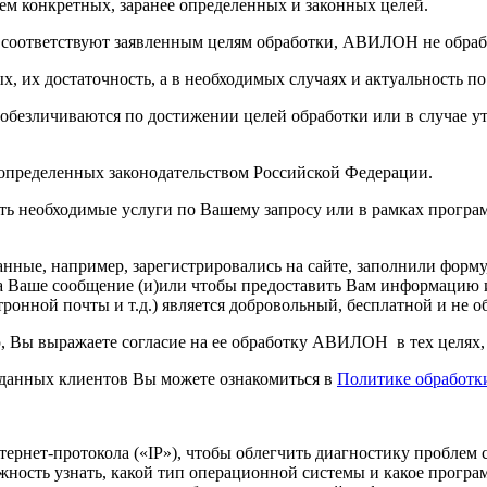
м конкретных, заранее определенных и законных целей.
 соответствуют заявленным целям обработки, АВИЛОН не обраб
х, их достаточность, а в необходимых случаях и актуальность 
безличиваются по достижении целей обработки или в случае ут
 определенных законодательством Российской Федерации.
необходимые услуги по Вашему запросу или в рамках программы
ые, например, зарегистрировались на сайте, заполнили форму,
на Ваше сообщение (и)или чтобы предоставить Вам информацию
тронной почты и т.д.) является добровольный, бесплатной и не
, Вы выражаете согласие на ее обработку АВИЛОН в тех целях
данных клиентов Вы можете ознакомиться в
Политике обработк
нтернет-протокола («IP»), чтобы облегчить диагностику проблем
ность узнать, какой тип операционной системы и какое програм