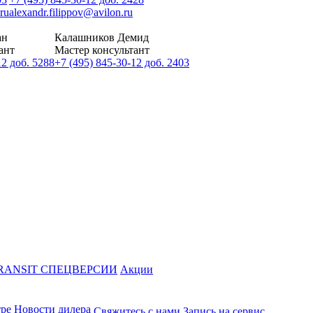
ru
alexandr.filippov@avilon.ru
ан
Калашников Демид
ант
Мастер консультант
12 доб. 5288
+7 (495) 845-30-12 доб. 2403
RANSIT СПЕЦВЕРСИИ
Акции
тре
Новости дилера
Свяжитесь с нами
Запись на сервис