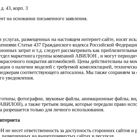
д. 43, корп. 3
ент на основании письменного заявления.
 и услугах, размещенных на настоящем интернет-сайте, носят и
жениями Статьи 437 Гражданского кодекса Российской Федераци
ационных затрат и т.д. следует рассматривать как приблизитель
 отдел маркетинга группы компаний АВИЛОН , и могут периодич
окрасочного покрытия автомобилей. Цены действительны на моме
ации о наличии моделей с требуемой комплектацией, техническ
неджерам соответствующего автосалона. Мы также сохраняем за
го уведомления.
оготипы, фотографии, звуковые файлы, анимационные файлы, ви
ВИЛОН), а также третьим лицам, которые передали право исп
 разрешается только для личного использования.
нтернета
е несет ответственность за доступность сторонних сайтов и ре
, размещенных на вышеупомянутых сайтах и ресурсах.