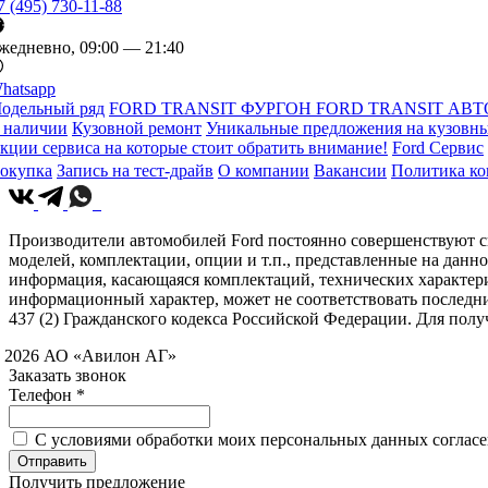
7 (495) 730-11-88
жедневно, 09:00 — 21:40
hatsapp
одельный ряд
FORD TRANSIT ФУРГОН
FORD TRANSIT АВТ
 наличии
Кузовной ремонт
Уникальные предложения на кузовны
кции сервиса на которые стоит обратить внимание!
Ford Сервис
окупка
Запись на тест-драйв
О компании
Вакансии
Политика к
Производители автомобилей Ford постоянно совершенствуют св
моделей, комплектации, опции и т.п., представленные на данн
информация, касающаяся комплектаций, технических характери
информационный характер, может не соответствовать последн
437 (2) Гражданского кодекса Российской Федерации. Для по
 2026 АО «Авилон АГ»
Заказать звонок
Телефон *
C условиями обработки моих персональных данных согласен
Получить предложение