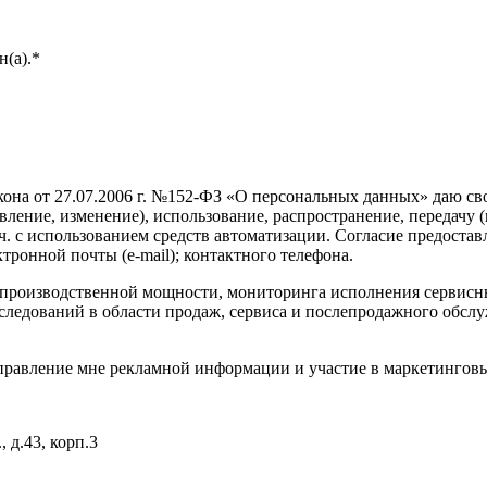
(а).*
она от 27.07.2006 г. №152-ФЗ «О персональных данных» даю свое
овление, изменение), использование, распространение, передачу 
ч. с использованием средств автоматизации. Согласие предост
ктронной почты (e-mail); контактного телефона.
 в производственной мощности, мониторинга исполнения сервис
ледований в области продаж, сервиса и послепродажного обслу
аправление мне рекламной информации и участие в маркетинговы
 д.43, корп.3