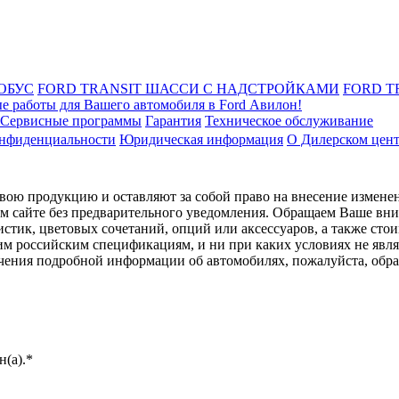
ОБУС
FORD TRANSIT ШАССИ С НАДСТРОЙКАМИ
FORD T
е работы для Вашего автомобиля в Ford Авилон!
Сервисные программы
Гарантия
Техническое обслуживание
онфиденциальности
Юридическая информация
О Дилерском цен
ою продукцию и оставляют за собой право на внесение изменен
ом сайте без предварительного уведомления. Обращаем Ваше вним
стик, цветовых сочетаний, опций или аксессуаров, а также сто
им российским спецификациям, и ни при каких условиях не явл
лучения подробной информации об автомобилях, пожалуйста, об
(а).*