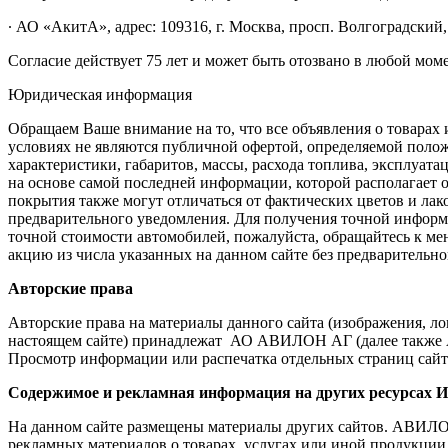
∙ АО «АкитА», адрес: 109316, г. Москва, просп. Волгоградский, 
Согласие действует 75 лет и может быть отозвано в любой мом
Юридическая информация
Обращаем Ваше внимание на то, что все объявления о товарах
условиях не являются публичной офертой, определяемой поло
характеристики, габаритов, массы, расхода топлива, эксплуат
на основе самой последней информации, которой располагает
покрытия также могут отличаться от фактических цветов и лак
предварительного уведомления. Для получения точной информ
точной стоимости автомобилей, пожалуйста, обращайтесь к ме
акцию из числа указанных на данном сайте без предварительно
Авторские права
Авторские права на материалы данного сайта (изображения, л
настоящем сайте) принадлежат АО АВИЛОН АГ (далее также А
Просмотр информации или распечатка отдельных страниц сайта
Содержимое и рекламная информация на других ресурсах И
На данном сайте размещены материалы других сайтов. АВИЛОН н
рекламных материалов о товарах, услугах или иной продукции