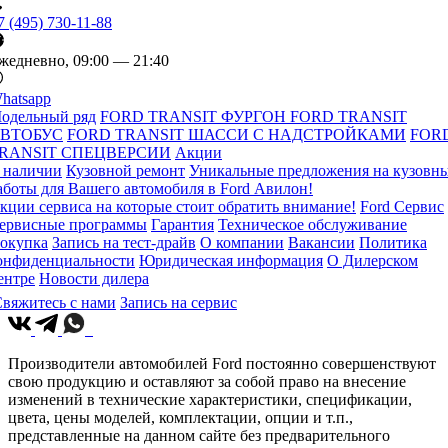
7 (495) 730-11-88
жедневно, 09:00 — 21:40
hatsapp
одельный ряд
FORD TRANSIT ФУРГОН
FORD TRANSIT
ВТОБУС
FORD TRANSIT ШАССИ С НАДСТРОЙКАМИ
FOR
RANSIT СПЕЦВЕРСИИ
Акции
 наличии
Кузовной ремонт
Уникальные предложения на кузовн
аботы для Вашего автомобиля в Ford Авилон!
кции сервиса на которые стоит обратить внимание!
Ford Сервис
ервисные программы
Гарантия
Техническое обслуживание
окупка
Запись на тест-драйв
О компании
Вакансии
Политика
онфиденциальности
Юридическая информация
О Дилерском
ентре
Новости дилера
вяжитесь с нами
Запись на сервис
Производители автомобилей Ford постоянно совершенствуют
свою продукцию и оставляют за собой право на внесение
изменений в технические характеристики, спецификации,
цвета, цены моделей, комплектации, опции и т.п.,
представленные на данном сайте без предварительного