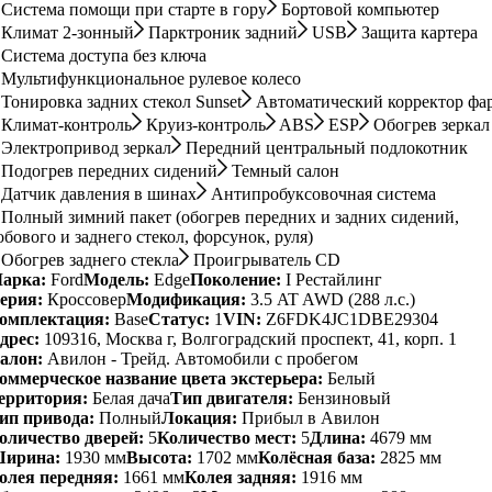
Система помощи при старте в гору
Бортовой компьютер
Климат 2-зонный
Парктроник задний
USB
Защита картера
Система доступа без ключа
Мультифункциональное рулевое колесо
Тонировка задних стекол Sunset
Автоматический корректор фа
Климат-контроль
Круиз-контроль
ABS
ESP
Обогрев зеркал
Электропривод зеркал
Передний центральный подлокотник
Подогрев передних сидений
Темный салон
Датчик давления в шинах
Антипробуксовочная система
Полный зимний пакет (обогрев передних и задних сидений,
обового и заднего стекол, форсунок, руля)
Обогрев заднего стекла
Проигрыватель CD
арка:
Ford
Модель:
Edge
Поколение:
I Рестайлинг
ерия:
Кроссовер
Модификация:
3.5 AT AWD (288 л.с.)
омплектация:
Base
Статус:
1
VIN:
Z6FDK4JC1DBE29304
дрес:
109316, Москва г, Волгоградский проспект, 41, корп. 1
алон:
Авилон - Трейд. Автомобили с пробегом
оммерческое название цвета экстерьера:
Белый
ерритория:
Белая дача
Тип двигателя:
Бензиновый
ип привода:
Полный
Локация:
Прибыл в Авилон
оличество дверей:
5
Количество мест:
5
Длина:
4679 мм
ирина:
1930 мм
Высота:
1702 мм
Колёсная база:
2825 мм
олея передняя:
1661 мм
Колея задняя:
1916 мм