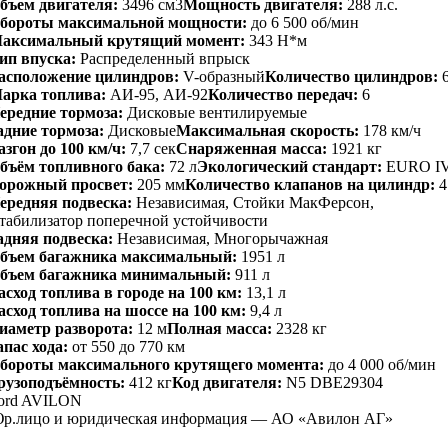
бъем двигателя:
3496 см3
Мощность двигателя:
288 л.с.
бороты максимальной мощности:
до 6 500 об/мин
аксимальный крутящий момент:
343 Н*м
ип впуска:
Распределенный впрыск
асположение цилиндров:
V-образный
Количество цилиндров:
арка топлива:
АИ-95, АИ-92
Количество передач:
6
ередние тормоза:
Дисковые вентилируемые
адние тормоза:
Дисковые
Максимальная скорость:
178 км/ч
азгон до 100 км/ч:
7,7 сек
Снаряженная масса:
1921 кг
бъём топливного бака:
72 л
Экологический стандарт:
EURO I
орожный просвет:
205 мм
Количество клапанов на цилиндр:
4
ередняя подвеска:
Независимая, Стойки МакФерсон,
табилизатор поперечной устойчивости
адняя подвеска:
Независимая, Многорычажная
бъем багажника максимальный:
1951 л
бъем багажника минимальный:
911 л
асход топлива в городе на 100 км:
13,1 л
асход топлива на шоссе на 100 км:
9,4 л
иаметр разворота:
12 м
Полная масса:
2328 кг
апас хода:
от 550 до 770 км
бороты максимального крутящего момента:
до 4 000 об/мин
рузоподъёмность:
412 кг
Код двигателя:
N5 DBE29304
ord AVILON
р.лицо и юридическая информация — АО «Авилон АГ»