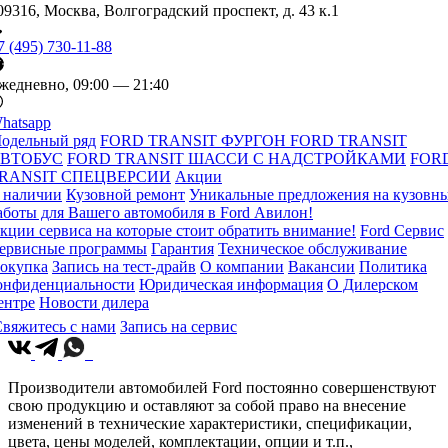
09316, Москва, Волгоградский проспект, д. 43 к.1
7 (495) 730-11-88
жедневно, 09:00 — 21:40
hatsapp
одельный ряд
FORD TRANSIT ФУРГОН
FORD TRANSIT
ВТОБУС
FORD TRANSIT ШАССИ С НАДСТРОЙКАМИ
FOR
RANSIT СПЕЦВЕРСИИ
Акции
 наличии
Кузовной ремонт
Уникальные предложения на кузовн
аботы для Вашего автомобиля в Ford Авилон!
кции сервиса на которые стоит обратить внимание!
Ford Сервис
ервисные программы
Гарантия
Техническое обслуживание
окупка
Запись на тест-драйв
О компании
Вакансии
Политика
онфиденциальности
Юридическая информация
О Дилерском
ентре
Новости дилера
вяжитесь с нами
Запись на сервис
Производители автомобилей Ford постоянно совершенствуют
свою продукцию и оставляют за собой право на внесение
изменений в технические характеристики, спецификации,
цвета, цены моделей, комплектации, опции и т.п.,