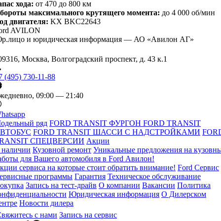
апас хода:
от 470 до 800 км
бороты максимального крутящего момента:
до 4 000 об/мин
од двигателя:
KX BKC22643
ord AVILON
р.лицо и юридическая информация — АО «Авилон АГ»
09316, Москва, Волгоградский проспект, д. 43 к.1
7 (495) 730-11-88
жедневно, 09:00 — 21:40
hatsapp
одельный ряд
FORD TRANSIT ФУРГОН
FORD TRANSIT
ВТОБУС
FORD TRANSIT ШАССИ С НАДСТРОЙКАМИ
FOR
RANSIT СПЕЦВЕРСИИ
Акции
 наличии
Кузовной ремонт
Уникальные предложения на кузовн
аботы для Вашего автомобиля в Ford Авилон!
кции сервиса на которые стоит обратить внимание!
Ford Сервис
ервисные программы
Гарантия
Техническое обслуживание
окупка
Запись на тест-драйв
О компании
Вакансии
Политика
онфиденциальности
Юридическая информация
О Дилерском
ентре
Новости дилера
вяжитесь с нами
Запись на сервис