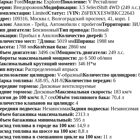
арка:
Ford
Модель:
Explorer
Поколение:
V Рестайлинг
ерия:
Внедорожник
Модификация:
3.5 SelectShift 4WD (249 л.с.)
омплектация:
Limited
Статус:
1
VIN:
Z6FBXXESWBKC22643
дрес:
109316, Москва г, Волгоградский проспект, 41, корп. 1
алон:
Авилон - Трейд. Автомобили с пробегом
Территория:
ЗИ
ип двигателя:
Бензиновый
Тип привода:
Полный
окация:
Прибыл в Авилон
Количество дверей:
5
оличество мест:
7
Длина:
5019 мм
Ширина:
1988 мм
ысота:
1788 мм
Колёсная база:
2860 мм
бъем двигателя:
3496 см3
Мощность двигателя:
249 л.с.
бороты максимальной мощности:
до 6 500 об/мин
аксимальный крутящий момент:
346 Н*м
ип впуска:
Распределенный впрыск
асположение цилиндров:
V-образный
Количество цилиндров:
арка топлива:
АИ-95, АИ-92
Количество передач:
6
ередние тормоза:
Дисковые вентилируемые
адние тормоза:
Дисковые
Максимальная скорость:
183 км/ч
азгон до 100 км/ч:
8,7 сек
Объём топливного бака:
70,4 л
оличество клапанов на цилиндр:
4
ередняя подвеска:
Независимая
Задняя подвеска:
Независимая
бъем багажника максимальный:
2313 л
бъем багажника минимальный:
595 л
асход топлива в городе на 100 км:
14,9 л
асход топлива на шоссе на 100 км:
8,8 л
асход топлива в смешанном цикле на 100 км:
11 л