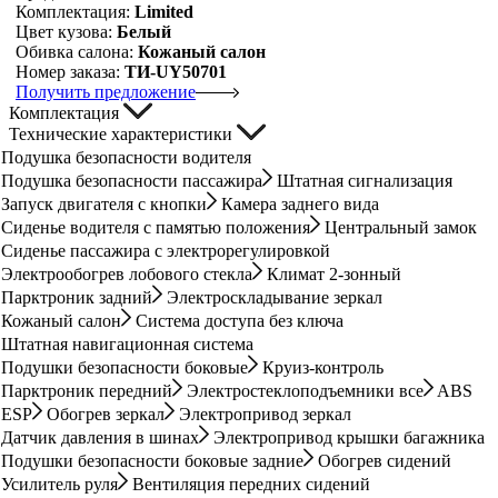
Комплектация:
Limited
Цвет кузова:
Белый
Обивка салона:
Кожаный салон
Номер заказа:
ТИ-UY50701
Получить предложение
Комплектация
Технические характеристики
Подушка безопасности водителя
Подушка безопасности пассажира
Штатная сигнализация
Запуск двигателя с кнопки
Камера заднего вида
Сиденье водителя с памятью положения
Центральный замок
Сиденье пассажира с электрорегулировкой
Электрообогрев лобового стекла
Климат 2-зонный
Парктроник задний
Электроскладывание зеркал
Кожаный салон
Система доступа без ключа
Штатная навигационная система
Подушки безопасности боковые
Круиз-контроль
Парктроник передний
Электростеклоподъемники все
ABS
ESP
Обогрев зеркал
Электропривод зеркал
Датчик давления в шинах
Электропривод крышки багажника
Подушки безопасности боковые задние
Обогрев сидений
Усилитель руля
Вентиляция передних сидений