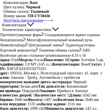
Комплектация:
Base
Цвет кузова:
Черный
Обивка салона:
Тканевый
Номер заказа:
ТИ-UY50436
Получить предложение
Комплектация
Технические характеристики
Противотуманные фары
Складывающееся заднее сиденье
Кондиционер
Многофункциональный кожаный руль.
Иммобилайзер
Центральный замок
Аудиоподготовка
Бортовой компьютер
Тканевая обивка салона
ABS
Колёсные диски стальные штампованные 6.5J x 16
арка:
Ford
Модель:
Focus
Поколение:
II
Серия:
Хэтчбек 5-дв.
одификация:
2.0 MT (145 л.с.)
Комплектация:
Base
Статус:
1
IN:
X9F5XXEED55D75203
дрес:
109316, Москва г, Волгоградский проспект, 41, корп. 1
алон:
Авилон - Трейд. Автомобили с пробегом
оммерческое название цвета экстерьера:
Черный
ерритория:
Белая дача
Тип двигателя:
Бензиновый
ип привода:
Передний
Локация:
Прибыл в Авилон
оличество дверей:
5
Количество мест:
5
Длина:
4342 мм
ирина:
1840 мм
Высота:
1497 мм
Колёсная база:
2640 мм
олея передняя:
1535 мм
Колея задняя:
1531 мм
бъем двигателя:
1999 см3
Мощность двигателя:
145 л.с.