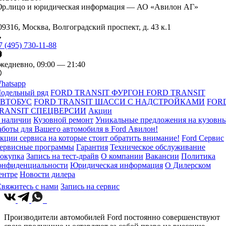
р.лицо и юридическая информация — АО «Авилон АГ»
09316, Москва, Волгоградский проспект, д. 43 к.1
7 (495) 730-11-88
жедневно, 09:00 — 21:40
hatsapp
одельный ряд
FORD TRANSIT ФУРГОН
FORD TRANSIT
ВТОБУС
FORD TRANSIT ШАССИ С НАДСТРОЙКАМИ
FOR
RANSIT СПЕЦВЕРСИИ
Акции
 наличии
Кузовной ремонт
Уникальные предложения на кузовн
аботы для Вашего автомобиля в Ford Авилон!
кции сервиса на которые стоит обратить внимание!
Ford Сервис
ервисные программы
Гарантия
Техническое обслуживание
окупка
Запись на тест-драйв
О компании
Вакансии
Политика
онфиденциальности
Юридическая информация
О Дилерском
ентре
Новости дилера
вяжитесь с нами
Запись на сервис
Производители автомобилей Ford постоянно совершенствуют