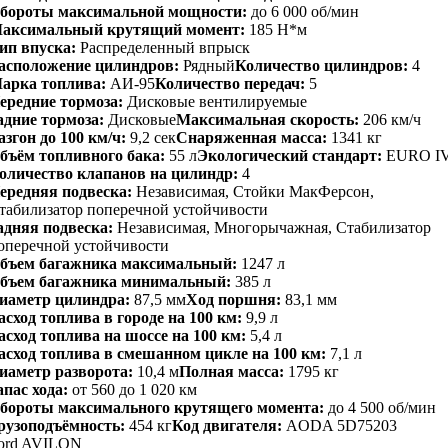
бороты максимальной мощности:
до 6 000 об/мин
аксимальный крутящий момент:
185 Н*м
ип впуска:
Распределенный впрыск
асположение цилиндров:
Рядный
Количество цилиндров:
4
арка топлива:
АИ-95
Количество передач:
5
ередние тормоза:
Дисковые вентилируемые
адние тормоза:
Дисковые
Максимальная скорость:
206 км/ч
азгон до 100 км/ч:
9,2 сек
Снаряженная масса:
1341 кг
бъём топливного бака:
55 л
Экологический стандарт:
EURO I
оличество клапанов на цилиндр:
4
ередняя подвеска:
Независимая, Стойки МакФерсон,
табилизатор поперечной устойчивости
адняя подвеска:
Независимая, Многорычажная, Стабилизатор
оперечной устойчивости
бъем багажника максимальный:
1247 л
бъем багажника минимальный:
385 л
иаметр цилиндра:
87,5 мм
Ход поршня:
83,1 мм
асход топлива в городе на 100 км:
9,9 л
асход топлива на шоссе на 100 км:
5,4 л
асход топлива в смешанном цикле на 100 км:
7,1 л
иаметр разворота:
10,4 м
Полная масса:
1795 кг
апас хода:
от 560 до 1 020 км
бороты максимального крутящего момента:
до 4 500 об/мин
рузоподъёмность:
454 кг
Код двигателя:
AODA 5D75203
ord AVILON