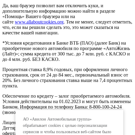
Да, ваш браузер позволит вам отключить куки, и
дополнительную информацию можно найти в разделе
«Помощь» Вашего браузера или на
сайте
www.allaboutcookies.org
. Тем не менее, следует отметить,
что, если вы решили сделать это, это может сказаться на
качестве вашей навигации.
*Условия кредитования в Банке ВТБ (ПАО) (далее Банк) на
приобретение нового автомобиля по программе «АвтоЖизнь
(Лайт)»; сумма кредита от 300 тыс. до 7 млн. руб. с КАСКО и
до 4 млн. руб. БЕЗ КАСКО.
Процентная ставка 8,9% годовых, при оформлении личного
страхования, срок от 24 до 84 мес., первоначальный взнос от
20%. Без личного страхования ставка выше на 7,4 процентных
пункта.
Обеспечение по кредиту – залог приобретаемого автомобиля.
Условия действительны на 01.02.2023 и могут быть изменены
Банком. Информация по телефону Банка: 8-800-100-24-24
(звонок по России бесплатный).
АО «Авилон Автомобильная группа»
Лицензия ЦБ РФ № 1000, 191144, г. Санкт-Петербург,
обрабатывает cookies с целью персонализации
Дегтярный пер., д.11, лит.А. www.vtb.ru. Реклама 0+. Не
сервисов и чтобы пользоваться веб-сайтом было
оферта.