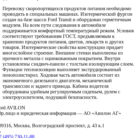
Перевозку скоропортящихся продуктов питания необходимо
проводить в специальных машинах. Изотермический фургон
создан на базе шасси Ford Transit и оборудован герметичным
модулем. На всем пути следования в автомобиле
поддерживается комфортный температурный режим. Условия
соответствуют требованиям ГОСТ, предъявляемым к
хранению продуктов питания, цветов, лекарств и других
товаров. Изотермические свойства конструкции придает
многослойное строение. Внешние стенки выполнены из
прочного металла с оцинкованным покрытием. Внутри
установлены сэндвич-панели с толстым изолирующим слоем.
Функции теплоизоляции выполняет экструдированный
пенополистирол. Ходовая часть автомобиля состоит из
экономичного дизельного двигателя, механической
трансмиссии и заднего привода. Кабина водителя
оборудована удобным регулируемым сиденьем, рулем с
электроусилителем, подушкой безопасности.
ord AVILON
р.лицо и юридическая информация — АО «Авилон АГ»
09316, Москва, Волгоградский проспект, д. 43 к.1
7 (495) 730-11-88