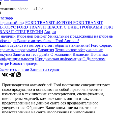
жедневно, 09:00 — 21:40
hatsapp
одельный ряд
FORD TRANSIT ФУРГОН
FORD TRANSIT
ВТОБУС
FORD TRANSIT ШАССИ С НАДСТРОЙКАМИ
FOR
RANSIT СПЕЦВЕРСИИ
Акции
 наличии
Кузовной ремонт
Уникальные предложения на кузовн
аботы для Вашего автомобиля в Ford Авилон!
кции сервиса на которые стоит обратить внимание!
Ford Сервис
ервисные программы
Гарантия
Техническое обслуживание
окупка
Запись на тест-драйв
О компании
Вакансии
Политика
онфиденциальности
Юридическая информация
О Дилерском
ентре
Новости дилера
вяжитесь с нами
Запись на сервис
Производители автомобилей Ford постоянно совершенствуют
свою продукцию и оставляют за собой право на внесение
изменений в технические характеристики, спецификации,
цвета, цены моделей, комплектации, опции и т.п.,
представленные на данном сайте без предварительного
уведомления. Обращаем Ваше внимание на то, что все
представленные на сайте изображения и информация,