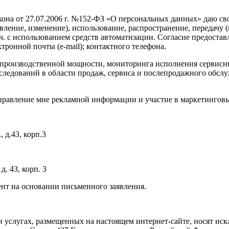
она от 27.07.2006 г. №152-ФЗ «О персональных данных» даю свое
овление, изменение), использование, распространение, передачу 
ч. с использованием средств автоматизации. Согласие предост
ктронной почты (e-mail); контактного телефона.
 в производственной мощности, мониторинга исполнения сервис
ледований в области продаж, сервиса и послепродажного обслу
аправление мне рекламной информации и участие в маркетинговы
 д.43, корп.3
д. 43, корп. 3
ент на основании письменного заявления.
 и услугах, размещенных на настоящем интернет-сайте, носят и