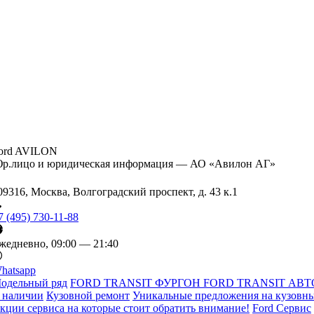
ord AVILON
р.лицо и юридическая информация — АО «Авилон АГ»
09316, Москва, Волгоградский проспект, д. 43 к.1
7 (495) 730-11-88
жедневно, 09:00 — 21:40
hatsapp
одельный ряд
FORD TRANSIT ФУРГОН
FORD TRANSIT АВТ
 наличии
Кузовной ремонт
Уникальные предложения на кузовны
кции сервиса на которые стоит обратить внимание!
Ford Сервис