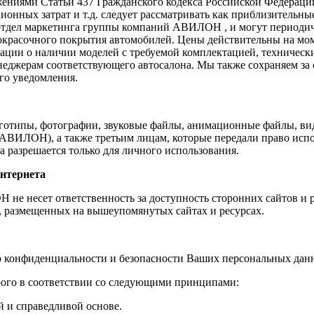
жениями Статьи 437 Гражданского кодекса Российской Федераци
ационных затрат и т.д. следует рассматривать как приблизитель
 отдел маркетинга группы компаний АВИЛОН , и могут периодич
окрасочного покрытия автомобилей. Цены действительны на моме
ации о наличии моделей с требуемой комплектацией, техническ
неджерам соответствующего автосалона. Мы также сохраняем за
го уведомления.
оготипы, фотографии, звуковые файлы, анимационные файлы, ви
ВИЛОН), а также третьим лицам, которые передали право исп
 разрешается только для личного использования.
нтернета
е несет ответственность за доступность сторонних сайтов и ре
, размещенных на вышеупомянутых сайтах и ресурсах.
 конфиденциальности и безопасности Ваших персональных дан
ого в соответствии со следующими принципами:
й и справедливой основе.