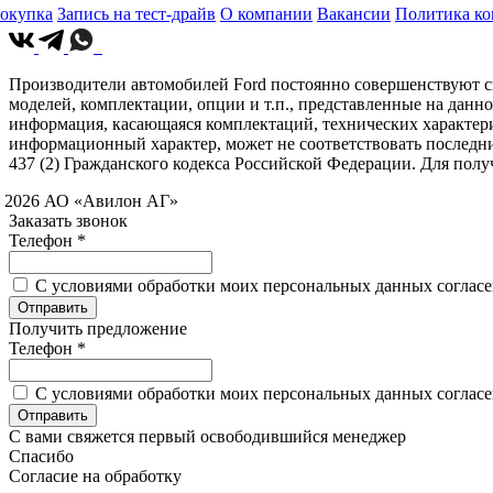
окупка
Запись на тест-драйв
О компании
Вакансии
Политика к
Производители автомобилей Ford постоянно совершенствуют св
моделей, комплектации, опции и т.п., представленные на данн
информация, касающаяся комплектаций, технических характери
информационный характер, может не соответствовать последн
437 (2) Гражданского кодекса Российской Федерации. Для по
 2026 АО «Авилон АГ»
Заказать звонок
Телефон *
C условиями обработки моих персональных данных согласен
Получить предложение
Телефон *
C условиями обработки моих персональных данных согласен
С вами свяжется первый освободившийся менеджер
Спасибо
Согласие на обработку