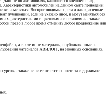
и. Данные об автомобилях, касающиеся внешнего вида,
ные. Характеристики автомобилей на данном сайте приведены
ески изменяться. Воспроизводимые цвета и лакокрасочные
нт публикации, если не указано иное, и могут меняться без
ими характеристиками и цветовыми сочетаниями, а также
 собой право в любое время отменить любое предложение или
деофайлы, а также иные материалы, опубликованные на
ользования материалов АВИЛОН , на законных основаниях.
сурсов, а также не несет ответственности за содержимое
ных.