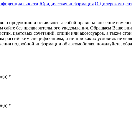
онфиденциальности
Юридическая информация
О Дилерском цен
ою продукцию и оставляют за собой право на внесение изменен
ом сайте без предварительного уведомления. Обращаем Ваше вним
стик, цветовых сочетаний, опций или аксессуаров, а также сто
им российским спецификациям, и ни при каких условиях не явл
лучения подробной информации об автомобилях, пожалуйста, об
(а).*
(а).*