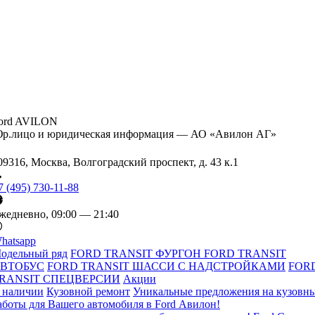
ord AVILON
р.лицо и юридическая информация — АО «Авилон АГ»
09316, Москва, Волгоградский проспект, д. 43 к.1
7 (495) 730-11-88
жедневно, 09:00 — 21:40
hatsapp
одельный ряд
FORD TRANSIT ФУРГОН
FORD TRANSIT
ВТОБУС
FORD TRANSIT ШАССИ С НАДСТРОЙКАМИ
FOR
RANSIT СПЕЦВЕРСИИ
Акции
 наличии
Кузовной ремонт
Уникальные предложения на кузовн
аботы для Вашего автомобиля в Ford Авилон!