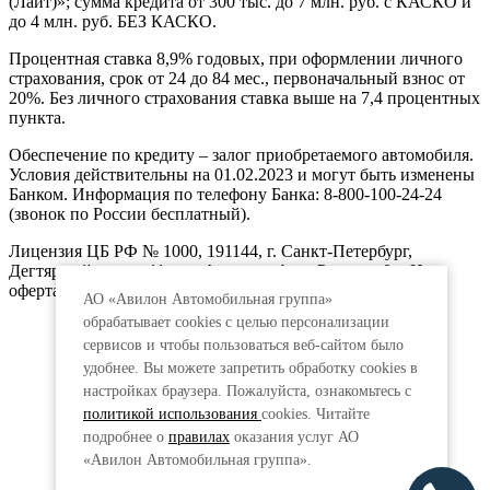
(Лайт)»; сумма кредита от 300 тыс. до 7 млн. руб. с КАСКО и
до 4 млн. руб. БЕЗ КАСКО.
Процентная ставка 8,9% годовых, при оформлении личного
страхования, срок от 24 до 84 мес., первоначальный взнос от
20%. Без личного страхования ставка выше на 7,4 процентных
пункта.
Обеспечение по кредиту – залог приобретаемого автомобиля.
Условия действительны на 01.02.2023 и могут быть изменены
Банком. Информация по телефону Банка: 8-800-100-24-24
(звонок по России бесплатный).
Лицензия ЦБ РФ № 1000, 191144, г. Санкт-Петербург,
Дегтярный пер., д.11, лит.А. www.vtb.ru. Реклама 0+. Не
оферта.
АО «Авилон Автомобильная группа»
обрабатывает cookies с целью персонализации
сервисов и чтобы пользоваться веб-сайтом было
удобнее. Вы можете запретить обработку сookies в
настройках браузера. Пожалуйста, ознакомьтесь с
политикой использования
cookies. Читайте
подробнее о
правилах
оказания услуг АО
«Авилон Автомобильная группа».