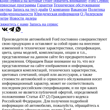
кции сервиса на которые стоит обратить внимание!
Ford Сервис
ервисные программы
Гарантия
Техническое обслуживание
окупка
Запись на тест-драйв
О компании
Вакансии
Политика
онфиденциальности
Юридическая информация
О Дилерском
ентре
Новости дилера
вяжитесь с нами
Запись на сервис
Производители автомобилей Ford постоянно совершенствуют
свою продукцию и оставляют за собой право на внесение
изменений в технические характеристики, спецификации,
цвета, цены моделей, комплектации, опции и т.п.,
представленные на данном сайте без предварительного
уведомления. Обращаем Ваше внимание на то, что все
представленные на сайте изображения и информация,
касающаяся комплектаций, технических характеристик,
цветовых сочетаний, опций или аксессуаров, а также
стоимости автомобилей и сервисного обслуживания носит
информационный характер, может не соответствовать
последним российским спецификациям, и ни при каких
условиях не является публичной офертой, определяемой
положениями Статьи 437 (2) Гражданского кодекса
Российской Федерации. Для получения подробной
информации об автомобилях, пожалуйста, обращайтесь к
ближайшему официальному дилеру Ford.