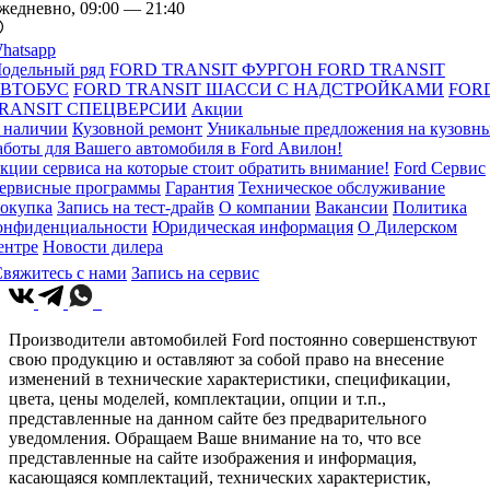
жедневно, 09:00 — 21:40
hatsapp
одельный ряд
FORD TRANSIT ФУРГОН
FORD TRANSIT
ВТОБУС
FORD TRANSIT ШАССИ С НАДСТРОЙКАМИ
FOR
RANSIT СПЕЦВЕРСИИ
Акции
 наличии
Кузовной ремонт
Уникальные предложения на кузовн
аботы для Вашего автомобиля в Ford Авилон!
кции сервиса на которые стоит обратить внимание!
Ford Сервис
ервисные программы
Гарантия
Техническое обслуживание
окупка
Запись на тест-драйв
О компании
Вакансии
Политика
онфиденциальности
Юридическая информация
О Дилерском
ентре
Новости дилера
вяжитесь с нами
Запись на сервис
Производители автомобилей Ford постоянно совершенствуют
свою продукцию и оставляют за собой право на внесение
изменений в технические характеристики, спецификации,
цвета, цены моделей, комплектации, опции и т.п.,
представленные на данном сайте без предварительного
уведомления. Обращаем Ваше внимание на то, что все
представленные на сайте изображения и информация,
касающаяся комплектаций, технических характеристик,