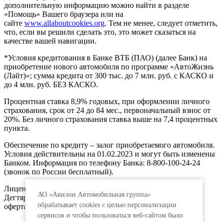
дополнительную информацию можно найти в разделе
«Помощь» Вашего браузера или на
сайте
www.allaboutcookies.org
. Тем не менее, следует отметить,
что, если вы решили сделать это, это может сказаться на
качестве вашей навигации.
*Условия кредитования в Банке ВТБ (ПАО) (далее Банк) на
приобретение нового автомобиля по программе «АвтоЖизнь
(Лайт)»; сумма кредита от 300 тыс. до 7 млн. руб. с КАСКО и
до 4 млн. руб. БЕЗ КАСКО.
Процентная ставка 8,9% годовых, при оформлении личного
страхования, срок от 24 до 84 мес., первоначальный взнос от
20%. Без личного страхования ставка выше на 7,4 процентных
пункта.
Обеспечение по кредиту – залог приобретаемого автомобиля.
Условия действительны на 01.02.2023 и могут быть изменены
Банком. Информация по телефону Банка: 8-800-100-24-24
(звонок по России бесплатный).
Лицензия ЦБ РФ № 1000, 191144, г. Санкт-Петербург,
АО «Авилон Автомобильная группа»
Дегтярный пер., д.11, лит.А. www.vtb.ru. Реклама 0+. Не
обрабатывает cookies с целью персонализации
оферта.
сервисов и чтобы пользоваться веб-сайтом было