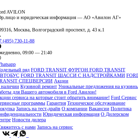
ord AVILON
р.лицо и юридическая информация — АО «Авилон АГ»
09316, Москва, Волгоградский проспект, д. 43 к.1
7 (495) 730-11-88
жедневно, 09:00 — 21:40
hatsapp
одельный ряд
FORD TRANSIT ФУРГОН
FORD TRANSIT
ВТОБУС
FORD TRANSIT ШАССИ С НАДСТРОЙКАМИ
FOR
RANSIT СПЕЦВЕРСИИ
Акции
 наличии
Кузовной ремонт
Уникальные предложения на кузовн
аботы для Вашего автомобиля в Ford Авилон!
кции сервиса на которые стоит обратить внимание!
Ford Сервис
ервисные программы
Гарантия
Техническое обслуживание
окупка
Запись на тест-драйв
О компании
Вакансии
Политика
онфиденциальности
Юридическая информация
О Дилерском
ентре
Новости дилера
вяжитесь с нами
Запись на сервис