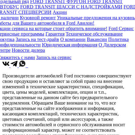
одельный ряд
FORD TRANSIT ФУРГОН
FORD TRANSIT
ВТОБУС
FORD TRANSIT ШАССИ С НАДСТРОЙКАМИ
FOR
RANSIT СПЕЦВЕРСИИ
Акции
 наличии
Кузовной ремонт
Уникальные предложения на кузовн
аботы для Вашего автомобиля в Ford Авилон!
кции сервиса на которые стоит обратить внимание!
Ford Сервис
ервисные программы
Гарантия
Техническое обслуживание
окупка
Запись на тест-драйв
О компании
Вакансии
Политика
онфиденциальности
Юридическая информация
О Дилерском
ентре
Новости дилера
вяжитесь с нами
Запись на сервис
Производители автомобилей Ford постоянно совершенствуют
свою продукцию и оставляют за собой право на внесение
изменений в технические характеристики, спецификации,
цвета, цены моделей, комплектации, опции и т.п.,
представленные на данном сайте без предварительного
уведомления. Обращаем Ваше внимание на то, что все
представленные на сайте изображения и информация,
касающаяся комплектаций, технических характеристик,
цветовых сочетаний, опций или аксессуаров, а также
стоимости автомобилей и сервисного обслуживания носит
информационный характер, может не соответствовать