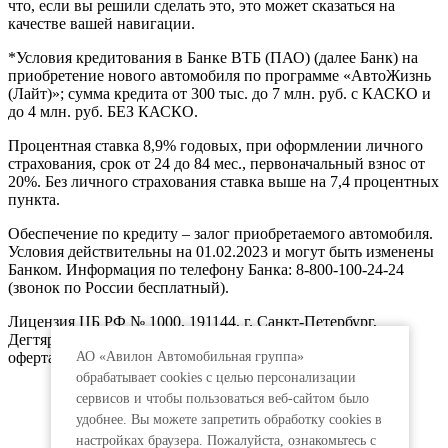
что, если вы решили сделать это, это может сказаться на
качестве вашей навигации.
*Условия кредитования в Банке ВТБ (ПАО) (далее Банк) на
приобретение нового автомобиля по программе «АвтоЖизнь
(Лайт)»; сумма кредита от 300 тыс. до 7 млн. руб. с КАСКО и
до 4 млн. руб. БЕЗ КАСКО.
Процентная ставка 8,9% годовых, при оформлении личного
страхования, срок от 24 до 84 мес., первоначальный взнос от
20%. Без личного страхования ставка выше на 7,4 процентных
пункта.
Обеспечение по кредиту – залог приобретаемого автомобиля.
Условия действительны на 01.02.2023 и могут быть изменены
Банком. Информация по телефону Банка: 8-800-100-24-24
(звонок по России бесплатный).
Лицензия ЦБ РФ № 1000, 191144, г. Санкт-Петербург,
Дегтярный пер., д.11, лит.А. www.vtb.ru. Реклама 0+. Не
АО «Авилон Автомобильная группа»
оферта.
обрабатывает cookies с целью персонализации
сервисов и чтобы пользоваться веб-сайтом было
удобнее. Вы можете запретить обработку сookies в
настройках браузера. Пожалуйста, ознакомьтесь с