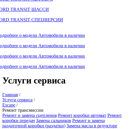
ORD TRANSIT ШАССИ
ORD TRANSIT СПЕЦВЕРСИИ
одробнее о модели
Автомобили в наличии
одробнее о модели
Автомобили в наличии
одробнее о модели
Автомобили в наличии
одробнее о модели
Автомобили в наличии
Услуги сервиса
Главная
/
Услуги сервиса
/
Escape
/
Ремонт трансмиссии
Ремонт и замена сцепления
Ремонт коробки автомат
Ремонт
коробки передач
Замена сальников
Ремонт и замена
раздаточной коробки (раздатки)
Замена масла в редукторе