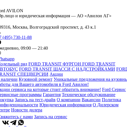
ord AVILON
р.лицо и юридическая информация — АО «Авилон АГ»
09316, Москва, Волгоградский проспект, д. 43 к.1
7 (495) 730-11-88
жедневно, 09:00 — 21:40
hatsapp
одельный ряд
FORD TRANSIT ФУРГОН
FORD TRANSIT
ВТОБУС
FORD TRANSIT ШАССИ С НАДСТРОЙКАМИ
FOR
RANSIT СПЕЦВЕРСИИ
Акции
 наличии
Кузовной ремонт
Уникальные предложения на кузовн
аботы для Вашего автомобиля в Ford Авилон!
кции сервиса на которые стоит обратить внимание!
Ford Сервис
ервисные программы
Гарантия
Техническое обслуживание
окупка
Запись на тест-драйв
О компании
Вакансии
Политика
онфиденциальности
Юридическая информация
О Дилерском
ентре
Новости дилера
вяжитесь с нами
Запись на сервис