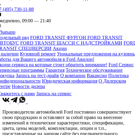
7 (495) 730-11-88
жедневно, 09:00 — 21:40
hatsapp
одельный ряд
FORD TRANSIT ФУРГОН
FORD TRANSIT
ВТОБУС
FORD TRANSIT ШАССИ С НАДСТРОЙКАМИ
FOR
RANSIT СПЕЦВЕРСИИ
Акции
 наличии
Кузовной ремонт
Уникальные предложения на кузовн
аботы для Вашего автомобиля в Ford Авилон!
кции сервиса на которые стоит обратить внимание!
Ford Сервис
ервисные программы
Гарантия
Техническое обслуживание
окупка
Запись на тест-драйв
О компании
Вакансии
Политика
онфиденциальности
Юридическая информация
О Дилерском
ентре
Новости дилера
вяжитесь с нами
Запись на сервис
Производители автомобилей Ford постоянно совершенствуют
свою продукцию и оставляют за собой право на внесение
изменений в технические характеристики, спецификации,
цвета, цены моделей, комплектации, опции и т.п.,
представленные на данном сайте без предварительного