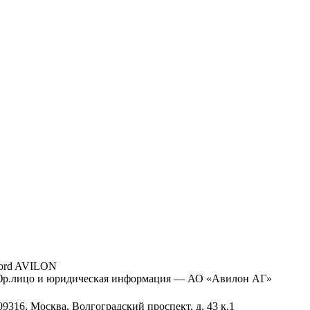
ord AVILON
р.лицо и юридическая информация — АО «Авилон АГ»
09316, Москва, Волгоградский проспект, д. 43 к.1