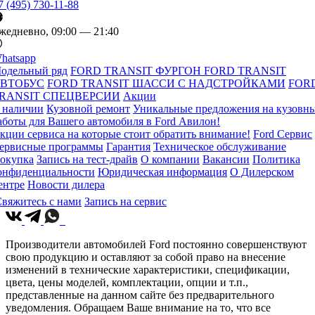
7 (495) 730-11-88
жедневно, 09:00 — 21:40
hatsapp
одельный ряд
FORD TRANSIT ФУРГОН
FORD TRANSIT
ВТОБУС
FORD TRANSIT ШАССИ С НАДСТРОЙКАМИ
FOR
RANSIT СПЕЦВЕРСИИ
Акции
 наличии
Кузовной ремонт
Уникальные предложения на кузовн
аботы для Вашего автомобиля в Ford Авилон!
кции сервиса на которые стоит обратить внимание!
Ford Сервис
ервисные программы
Гарантия
Техническое обслуживание
окупка
Запись на тест-драйв
О компании
Вакансии
Политика
онфиденциальности
Юридическая информация
О Дилерском
ентре
Новости дилера
вяжитесь с нами
Запись на сервис
Производители автомобилей Ford постоянно совершенствуют
свою продукцию и оставляют за собой право на внесение
изменений в технические характеристики, спецификации,
цвета, цены моделей, комплектации, опции и т.п.,
представленные на данном сайте без предварительного
уведомления. Обращаем Ваше внимание на то, что все