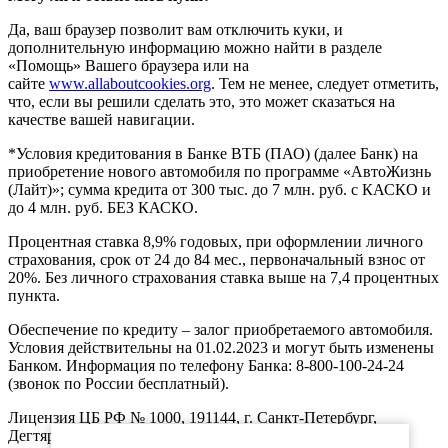
Да, ваш браузер позволит вам отключить куки, и
дополнительную информацию можно найти в разделе
«Помощь» Вашего браузера или на
сайте
www.allaboutcookies.org
. Тем не менее, следует отметить,
что, если вы решили сделать это, это может сказаться на
качестве вашей навигации.
*Условия кредитования в Банке ВТБ (ПАО) (далее Банк) на
приобретение нового автомобиля по программе «АвтоЖизнь
(Лайт)»; сумма кредита от 300 тыс. до 7 млн. руб. с КАСКО и
до 4 млн. руб. БЕЗ КАСКО.
Процентная ставка 8,9% годовых, при оформлении личного
страхования, срок от 24 до 84 мес., первоначальный взнос от
20%. Без личного страхования ставка выше на 7,4 процентных
пункта.
Обеспечение по кредиту – залог приобретаемого автомобиля.
Условия действительны на 01.02.2023 и могут быть изменены
Банком. Информация по телефону Банка: 8-800-100-24-24
(звонок по России бесплатный).
Лицензия ЦБ РФ № 1000, 191144, г. Санкт-Петербург,
Дегтярный пер., д.11, лит.А. www.vtb.ru. Реклама 0+. Не