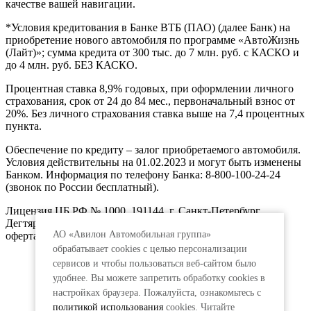
качестве вашей навигации.
*Условия кредитования в Банке ВТБ (ПАО) (далее Банк) на
приобретение нового автомобиля по программе «АвтоЖизнь
(Лайт)»; сумма кредита от 300 тыс. до 7 млн. руб. с КАСКО и
до 4 млн. руб. БЕЗ КАСКО.
Процентная ставка 8,9% годовых, при оформлении личного
страхования, срок от 24 до 84 мес., первоначальный взнос от
20%. Без личного страхования ставка выше на 7,4 процентных
пункта.
Обеспечение по кредиту – залог приобретаемого автомобиля.
Условия действительны на 01.02.2023 и могут быть изменены
Банком. Информация по телефону Банка: 8-800-100-24-24
(звонок по России бесплатный).
Лицензия ЦБ РФ № 1000, 191144, г. Санкт-Петербург,
Дегтярный пер., д.11, лит.А. www.vtb.ru. Реклама 0+. Не
АО «Авилон Автомобильная группа»
оферта.
обрабатывает cookies с целью персонализации
сервисов и чтобы пользоваться веб-сайтом было
удобнее. Вы можете запретить обработку сookies в
настройках браузера. Пожалуйста, ознакомьтесь с
политикой использования
cookies. Читайте