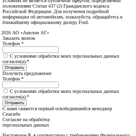
условиях не является публичной офертой, определяемой
положениями Статьи 437 (2) Гражданского кодекса
Российской Федерации. Для получения подробной
информации об автомобилях, пожалуйста, обращайтесь к
ближайшему официальному дилеру Ford.
 2026 АО «Авилон АГ»
Заказать звонок
Телефон *
C условиями обработки моих персональных данных
согласен(а).*
Получить предложение
Телефон *
C условиями обработки моих персональных данных
согласен(а).*
С вами свяжется первый освободившийся менеджер
Спасибо
Согласие на обработку
персональных данных
Настоящим Я, в соответствии с требованиями Федерального