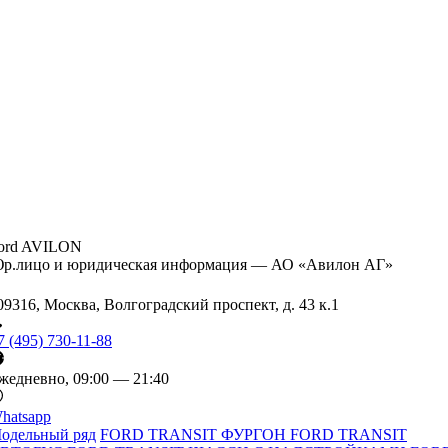
ord AVILON
р.лицо и юридическая информация — АО «Авилон АГ»
09316, Москва, Волгоградский проспект, д. 43 к.1
7 (495) 730-11-88
жедневно, 09:00 — 21:40
hatsapp
одельный ряд
FORD TRANSIT ФУРГОН
FORD TRANSIT