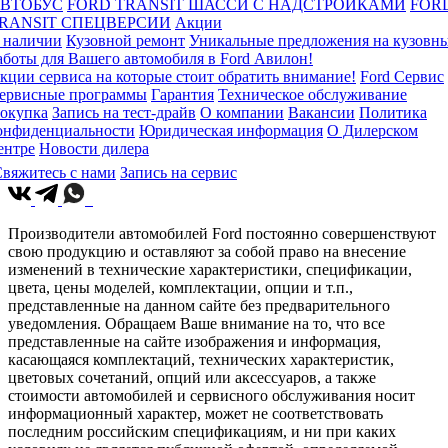
ВТОБУС
FORD TRANSIT ШАССИ С НАДСТРОЙКАМИ
FOR
RANSIT СПЕЦВЕРСИИ
Акции
 наличии
Кузовной ремонт
Уникальные предложения на кузовн
аботы для Вашего автомобиля в Ford Авилон!
кции сервиса на которые стоит обратить внимание!
Ford Сервис
ервисные программы
Гарантия
Техническое обслуживание
окупка
Запись на тест-драйв
О компании
Вакансии
Политика
онфиденциальности
Юридическая информация
О Дилерском
ентре
Новости дилера
вяжитесь с нами
Запись на сервис
Производители автомобилей Ford постоянно совершенствуют
свою продукцию и оставляют за собой право на внесение
изменений в технические характеристики, спецификации,
цвета, цены моделей, комплектации, опции и т.п.,
представленные на данном сайте без предварительного
уведомления. Обращаем Ваше внимание на то, что все
представленные на сайте изображения и информация,
касающаяся комплектаций, технических характеристик,
цветовых сочетаний, опций или аксессуаров, а также
стоимости автомобилей и сервисного обслуживания носит
информационный характер, может не соответствовать
последним российским спецификациям, и ни при каких