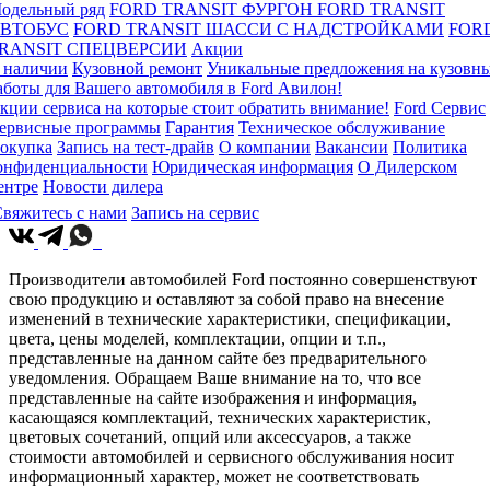
одельный ряд
FORD TRANSIT ФУРГОН
FORD TRANSIT
ВТОБУС
FORD TRANSIT ШАССИ С НАДСТРОЙКАМИ
FOR
RANSIT СПЕЦВЕРСИИ
Акции
 наличии
Кузовной ремонт
Уникальные предложения на кузовн
аботы для Вашего автомобиля в Ford Авилон!
кции сервиса на которые стоит обратить внимание!
Ford Сервис
ервисные программы
Гарантия
Техническое обслуживание
окупка
Запись на тест-драйв
О компании
Вакансии
Политика
онфиденциальности
Юридическая информация
О Дилерском
ентре
Новости дилера
вяжитесь с нами
Запись на сервис
Производители автомобилей Ford постоянно совершенствуют
свою продукцию и оставляют за собой право на внесение
изменений в технические характеристики, спецификации,
цвета, цены моделей, комплектации, опции и т.п.,
представленные на данном сайте без предварительного
уведомления. Обращаем Ваше внимание на то, что все
представленные на сайте изображения и информация,
касающаяся комплектаций, технических характеристик,
цветовых сочетаний, опций или аксессуаров, а также
стоимости автомобилей и сервисного обслуживания носит
информационный характер, может не соответствовать