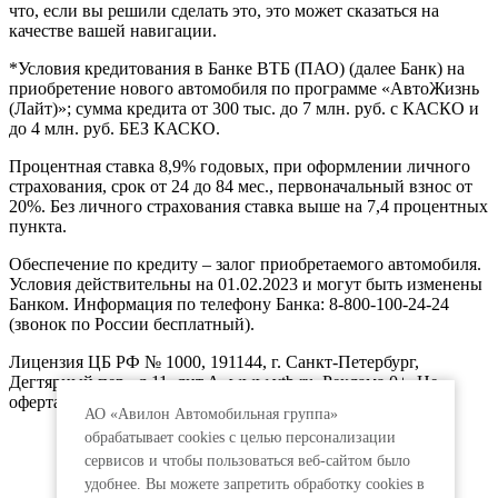
что, если вы решили сделать это, это может сказаться на
качестве вашей навигации.
*Условия кредитования в Банке ВТБ (ПАО) (далее Банк) на
приобретение нового автомобиля по программе «АвтоЖизнь
(Лайт)»; сумма кредита от 300 тыс. до 7 млн. руб. с КАСКО и
до 4 млн. руб. БЕЗ КАСКО.
Процентная ставка 8,9% годовых, при оформлении личного
страхования, срок от 24 до 84 мес., первоначальный взнос от
20%. Без личного страхования ставка выше на 7,4 процентных
пункта.
Обеспечение по кредиту – залог приобретаемого автомобиля.
Условия действительны на 01.02.2023 и могут быть изменены
Банком. Информация по телефону Банка: 8-800-100-24-24
(звонок по России бесплатный).
Лицензия ЦБ РФ № 1000, 191144, г. Санкт-Петербург,
Дегтярный пер., д.11, лит.А. www.vtb.ru. Реклама 0+. Не
оферта.
АО «Авилон Автомобильная группа»
обрабатывает cookies с целью персонализации
сервисов и чтобы пользоваться веб-сайтом было
удобнее. Вы можете запретить обработку сookies в