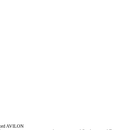
ord AVILON