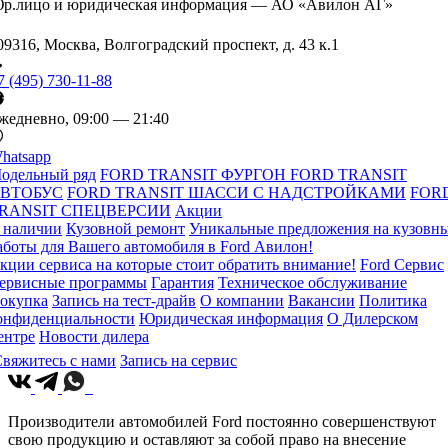
р.лицо и юридическая информация — АО «Авилон АГ»
09316, Москва, Волгоградский проспект, д. 43 к.1
7 (495) 730-11-88
жедневно, 09:00 — 21:40
hatsapp
одельный ряд
FORD TRANSIT ФУРГОН
FORD TRANSIT
ВТОБУС
FORD TRANSIT ШАССИ С НАДСТРОЙКАМИ
FOR
RANSIT СПЕЦВЕРСИИ
Акции
 наличии
Кузовной ремонт
Уникальные предложения на кузовн
аботы для Вашего автомобиля в Ford Авилон!
кции сервиса на которые стоит обратить внимание!
Ford Сервис
ервисные программы
Гарантия
Техническое обслуживание
окупка
Запись на тест-драйв
О компании
Вакансии
Политика
онфиденциальности
Юридическая информация
О Дилерском
ентре
Новости дилера
вяжитесь с нами
Запись на сервис
Производители автомобилей Ford постоянно совершенствуют
свою продукцию и оставляют за собой право на внесение