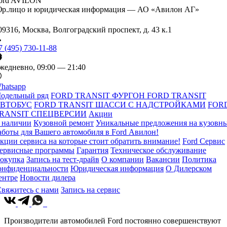
ord AVILON
р.лицо и юридическая информация — АО «Авилон АГ»
09316, Москва, Волгоградский проспект, д. 43 к.1
7 (495) 730-11-88
жедневно, 09:00 — 21:40
hatsapp
одельный ряд
FORD TRANSIT ФУРГОН
FORD TRANSIT
ВТОБУС
FORD TRANSIT ШАССИ С НАДСТРОЙКАМИ
FOR
RANSIT СПЕЦВЕРСИИ
Акции
 наличии
Кузовной ремонт
Уникальные предложения на кузовн
аботы для Вашего автомобиля в Ford Авилон!
кции сервиса на которые стоит обратить внимание!
Ford Сервис
ервисные программы
Гарантия
Техническое обслуживание
окупка
Запись на тест-драйв
О компании
Вакансии
Политика
онфиденциальности
Юридическая информация
О Дилерском
ентре
Новости дилера
вяжитесь с нами
Запись на сервис
Производители автомобилей Ford постоянно совершенствуют