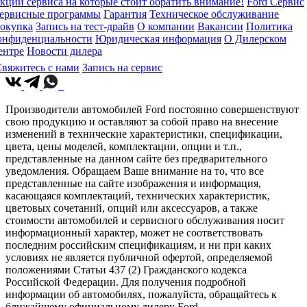
кции сервиса на которые стоит обратить внимание!
Ford Сервис
ервисные программы
Гарантия
Техническое обслуживание
окупка
Запись на тест-драйв
О компании
Вакансии
Политика
онфиденциальности
Юридическая информация
О Дилерском
ентре
Новости дилера
вяжитесь с нами
Запись на сервис
Производители автомобилей Ford постоянно совершенствуют
свою продукцию и оставляют за собой право на внесение
изменений в технические характеристики, спецификации,
цвета, цены моделей, комплектации, опции и т.п.,
представленные на данном сайте без предварительного
уведомления. Обращаем Ваше внимание на то, что все
представленные на сайте изображения и информация,
касающаяся комплектаций, технических характеристик,
цветовых сочетаний, опций или аксессуаров, а также
стоимости автомобилей и сервисного обслуживания носит
информационный характер, может не соответствовать
последним российским спецификациям, и ни при каких
условиях не является публичной офертой, определяемой
положениями Статьи 437 (2) Гражданского кодекса
Российской Федерации. Для получения подробной
информации об автомобилях, пожалуйста, обращайтесь к
ближайшему официальному дилеру Ford.