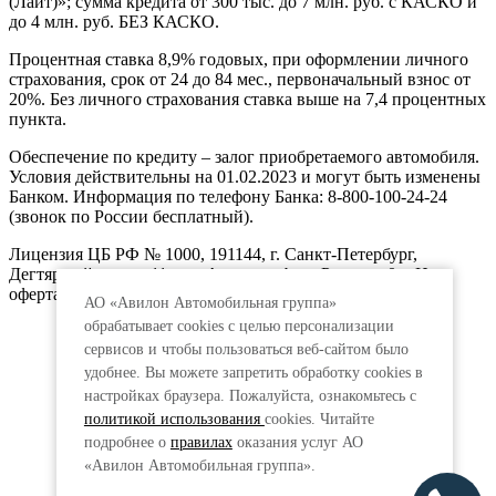
(Лайт)»; сумма кредита от 300 тыс. до 7 млн. руб. с КАСКО и
до 4 млн. руб. БЕЗ КАСКО.
Процентная ставка 8,9% годовых, при оформлении личного
страхования, срок от 24 до 84 мес., первоначальный взнос от
20%. Без личного страхования ставка выше на 7,4 процентных
пункта.
Обеспечение по кредиту – залог приобретаемого автомобиля.
Условия действительны на 01.02.2023 и могут быть изменены
Банком. Информация по телефону Банка: 8-800-100-24-24
(звонок по России бесплатный).
Лицензия ЦБ РФ № 1000, 191144, г. Санкт-Петербург,
Дегтярный пер., д.11, лит.А. www.vtb.ru. Реклама 0+. Не
оферта.
АО «Авилон Автомобильная группа»
обрабатывает cookies с целью персонализации
сервисов и чтобы пользоваться веб-сайтом было
удобнее. Вы можете запретить обработку сookies в
настройках браузера. Пожалуйста, ознакомьтесь с
политикой использования
cookies. Читайте
подробнее о
правилах
оказания услуг АО
«Авилон Автомобильная группа».