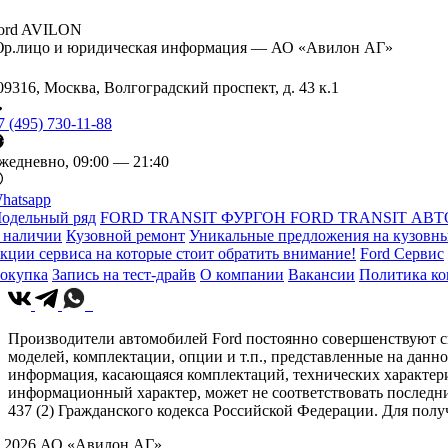
ord AVILON
р.лицо и юридическая информация — АО «Авилон АГ»
09316, Москва, Волгоградский проспект, д. 43 к.1
7 (495) 730-11-88
жедневно, 09:00 — 21:40
hatsapp
одельный ряд
FORD TRANSIT ФУРГОН
FORD TRANSIT АВТ
 наличии
Кузовной ремонт
Уникальные предложения на кузовны
кции сервиса на которые стоит обратить внимание!
Ford Сервис
окупка
Запись на тест-драйв
О компании
Вакансии
Политика к
Производители автомобилей Ford постоянно совершенствуют св
моделей, комплектации, опции и т.п., представленные на данн
информация, касающаяся комплектаций, технических характери
информационный характер, может не соответствовать последн
437 (2) Гражданского кодекса Российской Федерации. Для по
 2026 АО «Авилон АГ»