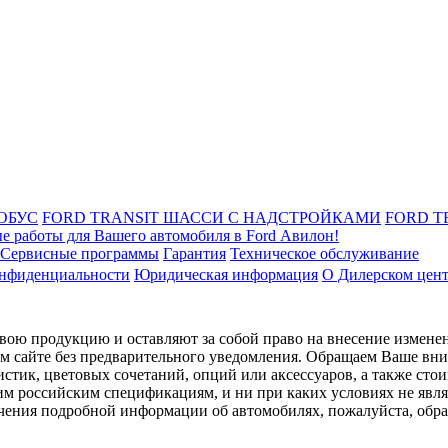
ОБУС
FORD TRANSIT ШАССИ С НАДСТРОЙКАМИ
FORD T
е работы для Вашего автомобиля в Ford Авилон!
Сервисные программы
Гарантия
Техническое обслуживание
онфиденциальности
Юридическая информация
О Дилерском цен
ою продукцию и оставляют за собой право на внесение изменен
ом сайте без предварительного уведомления. Обращаем Ваше вним
стик, цветовых сочетаний, опций или аксессуаров, а также сто
им российским спецификациям, и ни при каких условиях не явл
лучения подробной информации об автомобилях, пожалуйста, об