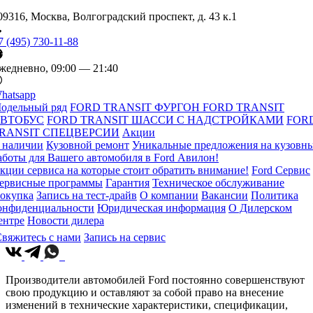
09316, Москва, Волгоградский проспект, д. 43 к.1
7 (495) 730-11-88
жедневно, 09:00 — 21:40
hatsapp
одельный ряд
FORD TRANSIT ФУРГОН
FORD TRANSIT
ВТОБУС
FORD TRANSIT ШАССИ С НАДСТРОЙКАМИ
FOR
RANSIT СПЕЦВЕРСИИ
Акции
 наличии
Кузовной ремонт
Уникальные предложения на кузовн
аботы для Вашего автомобиля в Ford Авилон!
кции сервиса на которые стоит обратить внимание!
Ford Сервис
ервисные программы
Гарантия
Техническое обслуживание
окупка
Запись на тест-драйв
О компании
Вакансии
Политика
онфиденциальности
Юридическая информация
О Дилерском
ентре
Новости дилера
вяжитесь с нами
Запись на сервис
Производители автомобилей Ford постоянно совершенствуют
свою продукцию и оставляют за собой право на внесение
изменений в технические характеристики, спецификации,