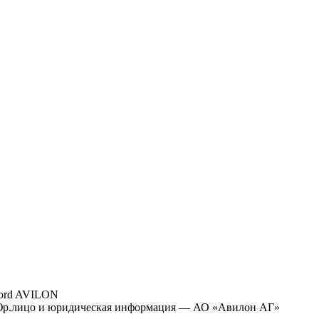
ord AVILON
р.лицо и юридическая информация — АО «Авилон АГ»