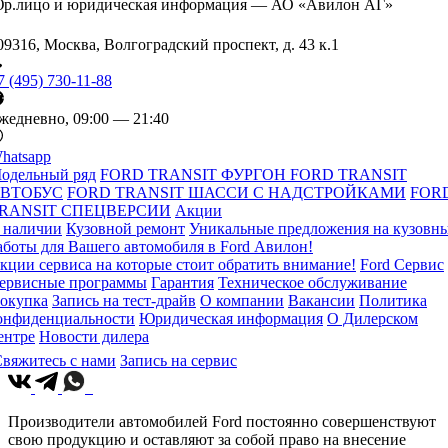
р.лицо и юридическая информация — АО «Авилон АГ»
09316, Москва, Волгоградский проспект, д. 43 к.1
7 (495) 730-11-88
жедневно, 09:00 — 21:40
hatsapp
одельный ряд
FORD TRANSIT ФУРГОН
FORD TRANSIT
ВТОБУС
FORD TRANSIT ШАССИ С НАДСТРОЙКАМИ
FOR
RANSIT СПЕЦВЕРСИИ
Акции
 наличии
Кузовной ремонт
Уникальные предложения на кузовн
аботы для Вашего автомобиля в Ford Авилон!
кции сервиса на которые стоит обратить внимание!
Ford Сервис
ервисные программы
Гарантия
Техническое обслуживание
окупка
Запись на тест-драйв
О компании
Вакансии
Политика
онфиденциальности
Юридическая информация
О Дилерском
ентре
Новости дилера
вяжитесь с нами
Запись на сервис
Производители автомобилей Ford постоянно совершенствуют
свою продукцию и оставляют за собой право на внесение