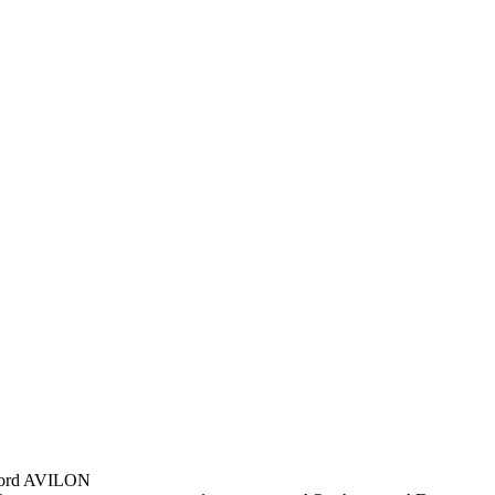
ord AVILON