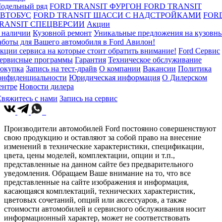
одельный ряд
FORD TRANSIT ФУРГОН
FORD TRANSIT
ВТОБУС
FORD TRANSIT ШАССИ С НАДСТРОЙКАМИ
FOR
RANSIT СПЕЦВЕРСИИ
Акции
 наличии
Кузовной ремонт
Уникальные предложения на кузовн
аботы для Вашего автомобиля в Ford Авилон!
кции сервиса на которые стоит обратить внимание!
Ford Сервис
ервисные программы
Гарантия
Техническое обслуживание
окупка
Запись на тест-драйв
О компании
Вакансии
Политика
онфиденциальности
Юридическая информация
О Дилерском
ентре
Новости дилера
вяжитесь с нами
Запись на сервис
Производители автомобилей Ford постоянно совершенствуют
свою продукцию и оставляют за собой право на внесение
изменений в технические характеристики, спецификации,
цвета, цены моделей, комплектации, опции и т.п.,
представленные на данном сайте без предварительного
уведомления. Обращаем Ваше внимание на то, что все
представленные на сайте изображения и информация,
касающаяся комплектаций, технических характеристик,
цветовых сочетаний, опций или аксессуаров, а также
стоимости автомобилей и сервисного обслуживания носит
информационный характер, может не соответствовать