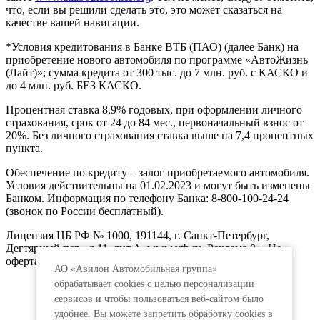
что, если вы решили сделать это, это может сказаться на
качестве вашей навигации.
*Условия кредитования в Банке ВТБ (ПАО) (далее Банк) на
приобретение нового автомобиля по программе «АвтоЖизнь
(Лайт)»; сумма кредита от 300 тыс. до 7 млн. руб. с КАСКО и
до 4 млн. руб. БЕЗ КАСКО.
Процентная ставка 8,9% годовых, при оформлении личного
страхования, срок от 24 до 84 мес., первоначальный взнос от
20%. Без личного страхования ставка выше на 7,4 процентных
пункта.
Обеспечение по кредиту – залог приобретаемого автомобиля.
Условия действительны на 01.02.2023 и могут быть изменены
Банком. Информация по телефону Банка: 8-800-100-24-24
(звонок по России бесплатный).
Лицензия ЦБ РФ № 1000, 191144, г. Санкт-Петербург,
Дегтярный пер., д.11, лит.А. www.vtb.ru. Реклама 0+. Не
оферта.
АО «Авилон Автомобильная группа»
обрабатывает cookies с целью персонализации
сервисов и чтобы пользоваться веб-сайтом было
удобнее. Вы можете запретить обработку сookies в