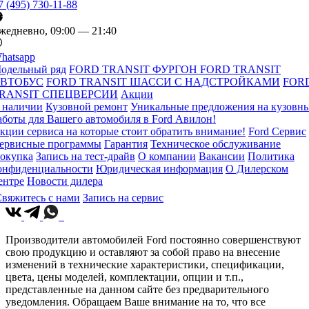
7 (495) 730-11-88
жедневно, 09:00 — 21:40
hatsapp
одельный ряд
FORD TRANSIT ФУРГОН
FORD TRANSIT
ВТОБУС
FORD TRANSIT ШАССИ С НАДСТРОЙКАМИ
FOR
RANSIT СПЕЦВЕРСИИ
Акции
 наличии
Кузовной ремонт
Уникальные предложения на кузовн
аботы для Вашего автомобиля в Ford Авилон!
кции сервиса на которые стоит обратить внимание!
Ford Сервис
ервисные программы
Гарантия
Техническое обслуживание
окупка
Запись на тест-драйв
О компании
Вакансии
Политика
онфиденциальности
Юридическая информация
О Дилерском
ентре
Новости дилера
вяжитесь с нами
Запись на сервис
Производители автомобилей Ford постоянно совершенствуют
свою продукцию и оставляют за собой право на внесение
изменений в технические характеристики, спецификации,
цвета, цены моделей, комплектации, опции и т.п.,
представленные на данном сайте без предварительного
уведомления. Обращаем Ваше внимание на то, что все