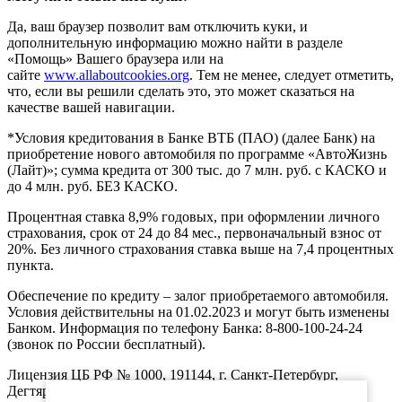
Да, ваш браузер позволит вам отключить куки, и
дополнительную информацию можно найти в разделе
«Помощь» Вашего браузера или на
сайте
www.allaboutcookies.org
. Тем не менее, следует отметить,
что, если вы решили сделать это, это может сказаться на
качестве вашей навигации.
*Условия кредитования в Банке ВТБ (ПАО) (далее Банк) на
приобретение нового автомобиля по программе «АвтоЖизнь
(Лайт)»; сумма кредита от 300 тыс. до 7 млн. руб. с КАСКО и
до 4 млн. руб. БЕЗ КАСКО.
Процентная ставка 8,9% годовых, при оформлении личного
страхования, срок от 24 до 84 мес., первоначальный взнос от
20%. Без личного страхования ставка выше на 7,4 процентных
пункта.
Обеспечение по кредиту – залог приобретаемого автомобиля.
Условия действительны на 01.02.2023 и могут быть изменены
Банком. Информация по телефону Банка: 8-800-100-24-24
(звонок по России бесплатный).
Лицензия ЦБ РФ № 1000, 191144, г. Санкт-Петербург,
Дегтярный пер., д.11, лит.А. www.vtb.ru. Реклама 0+. Не