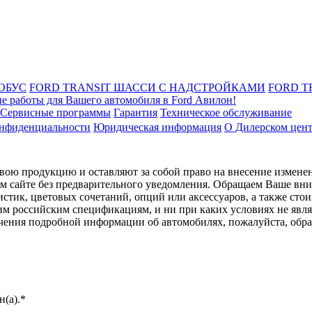
ОБУС
FORD TRANSIT ШАССИ С НАДСТРОЙКАМИ
FORD T
е работы для Вашего автомобиля в Ford Авилон!
Сервисные программы
Гарантия
Техническое обслуживание
онфиденциальности
Юридическая информация
О Дилерском цен
ою продукцию и оставляют за собой право на внесение изменен
ом сайте без предварительного уведомления. Обращаем Ваше вним
стик, цветовых сочетаний, опций или аксессуаров, а также сто
им российским спецификациям, и ни при каких условиях не явл
лучения подробной информации об автомобилях, пожалуйста, об
(а).*