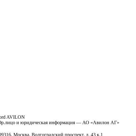
ord AVILON
р.лицо и юридическая информация — АО «Авилон АГ»
09316, Москва, Волгоградский проспект, д. 43 к.1