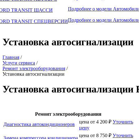
Подробнее о модели
Автомобили
ORD TRANSIT ШАССИ
Подробнее о модели
Автомобили
ORD TRANSIT СПЕЦВЕРСИИ
Установка автосигнализации
Главная
/
Услуги сервиса
/
Ремонт электрооборудования
/
Установка автосигнализации
Установка автосигнализации 
Ремонт электрооборудования
цена от
4 200
₽
Уточнить
Диагностика автокондиционеров
цену
цена от
8 750
₽
Уточнить
Замена компрессора кондиционера