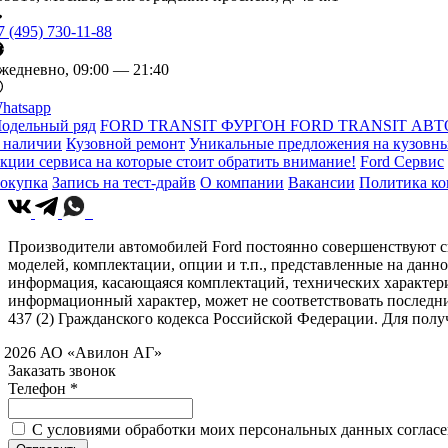
7 (495) 730-11-88
жедневно, 09:00 — 21:40
hatsapp
одельный ряд
FORD TRANSIT ФУРГОН
FORD TRANSIT АВТ
 наличии
Кузовной ремонт
Уникальные предложения на кузовны
кции сервиса на которые стоит обратить внимание!
Ford Сервис
окупка
Запись на тест-драйв
О компании
Вакансии
Политика к
Производители автомобилей Ford постоянно совершенствуют св
моделей, комплектации, опции и т.п., представленные на данн
информация, касающаяся комплектаций, технических характери
информационный характер, может не соответствовать последн
437 (2) Гражданского кодекса Российской Федерации. Для по
 2026 АО «Авилон АГ»
Заказать звонок
Телефон *
C условиями обработки моих персональных данных согласен