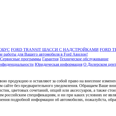
ОБУС
FORD TRANSIT ШАССИ С НАДСТРОЙКАМИ
FORD T
е работы для Вашего автомобиля в Ford Авилон!
Сервисные программы
Гарантия
Техническое обслуживание
онфиденциальности
Юридическая информация
О Дилерском цен
ою продукцию и оставляют за собой право на внесение изменен
ом сайте без предварительного уведомления. Обращаем Ваше вним
стик, цветовых сочетаний, опций или аксессуаров, а также сто
им российским спецификациям, и ни при каких условиях не явл
лучения подробной информации об автомобилях, пожалуйста, об