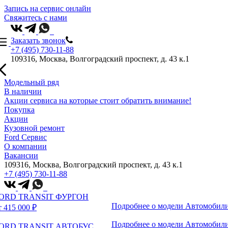
Запись на сервис онлайн
Свяжитесь с нами
Заказать звонок
+7 (495) 730-11-88
109316, Москва, Волгоградский проспект, д. 43 к.1
Модельный ряд
В наличии
Акции сервиса на которые стоит обратить внимание!
Покупка
Акции
Кузовной ремонт
Ford Сервис
О компании
Вакансии
109316, Москва, Волгоградский проспект, д. 43 к.1
+7 (495) 730-11-88
ORD TRANSIT ФУРГОН
Подробнее о модели
Автомобили
т 415 000 ₽
Подробнее о модели
Автомобили
ORD TRANSIT АВТОБУС