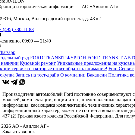
ord AVILON
р.лицо и юридическая информация — АО «Авилон АГ»
09316, Москва, Волгоградский проспект, д. 43 к.1
7 (495) 730-11-88
жедневно, 09:00 — 21:40
hatsapp
одельный ряд
FORD TRANSIT ФУРГОН
FORD TRANSIT АВТ
 наличии
Кузовной ремонт
Уникальные предложения на кузовны
кции сервиса на которые стоит обратить внимание!
Ford Сервис
окупка
Запись на тест-драйв
О компании
Вакансии
Политика к
Производители автомобилей Ford постоянно совершенствуют св
моделей, комплектации, опции и т.п., представленные на данн
информация, касающаяся комплектаций, технических характери
информационный характер, может не соответствовать последн
437 (2) Гражданского кодекса Российской Федерации. Для по
 2026 АО «Авилон АГ»
Заказать звонок