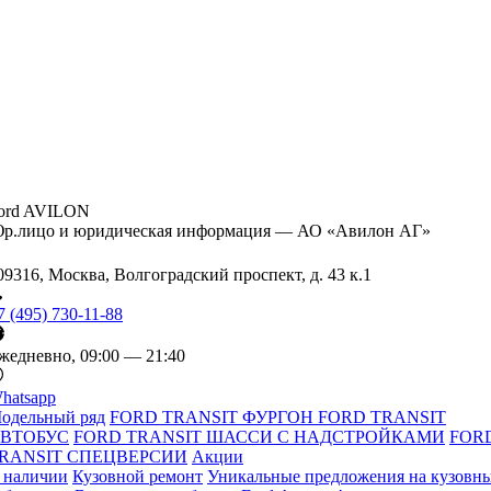
ord AVILON
р.лицо и юридическая информация — АО «Авилон АГ»
09316, Москва, Волгоградский проспект, д. 43 к.1
7 (495) 730-11-88
жедневно, 09:00 — 21:40
hatsapp
одельный ряд
FORD TRANSIT ФУРГОН
FORD TRANSIT
ВТОБУС
FORD TRANSIT ШАССИ С НАДСТРОЙКАМИ
FOR
RANSIT СПЕЦВЕРСИИ
Акции
 наличии
Кузовной ремонт
Уникальные предложения на кузовн