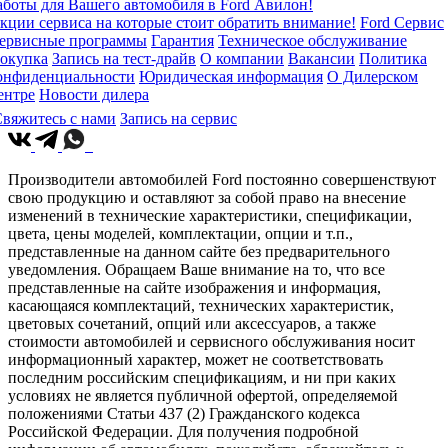
аботы для Вашего автомобиля в Ford Авилон!
кции сервиса на которые стоит обратить внимание!
Ford Сервис
ервисные программы
Гарантия
Техническое обслуживание
окупка
Запись на тест-драйв
О компании
Вакансии
Политика
онфиденциальности
Юридическая информация
О Дилерском
ентре
Новости дилера
вяжитесь с нами
Запись на сервис
Производители автомобилей Ford постоянно совершенствуют
свою продукцию и оставляют за собой право на внесение
изменений в технические характеристики, спецификации,
цвета, цены моделей, комплектации, опции и т.п.,
представленные на данном сайте без предварительного
уведомления. Обращаем Ваше внимание на то, что все
представленные на сайте изображения и информация,
касающаяся комплектаций, технических характеристик,
цветовых сочетаний, опций или аксессуаров, а также
стоимости автомобилей и сервисного обслуживания носит
информационный характер, может не соответствовать
последним российским спецификациям, и ни при каких
условиях не является публичной офертой, определяемой
положениями Статьи 437 (2) Гражданского кодекса
Российской Федерации. Для получения подробной