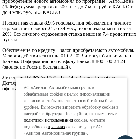
приобретение нового автомобиля по программе «АвтоЖизнь
(Лайт)»; сумма кредита от 300 тыс. до 7 млн. руб. с КАСКО и
до 4 млн. руб. БЕЗ КАСКО.
Процентная ставка 8,9% годовых, при оформлении личного
страхования, срок от 24 до 84 мес., первоначальный взнос от
20%. Без личного страхования ставка выше на 7,4 процентных
пункта.
Обеспечение по кредиту – залог приобретаемого автомобиля.
Условия действительны на 01.02.2023 и могут быть изменены
Банком. Информация по телефону Банка: 8-800-100-24-24
(звонок по России бесплатный).
Лицензия ЦБ РФ № 1000, 191144, г. Санкт-Петербург,
Дегтярный пер., д.11, лит.А. www.vtb.ru. Реклама 0+. Не
АО «Авилон Автомобильная группа»
оферта.
обрабатывает cookies с целью персонализации
сервисов и чтобы пользоваться веб-сайтом было
удобнее. Вы можете запретить обработку сookies в
настройках браузера. Пожалуйста, ознакомьтесь с
политикой использования
cookies. Читайте
подробнее о
правилах
оказания услуг АО
«Авилон Автомобильная группа».