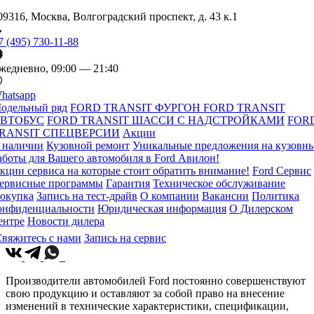
09316, Москва, Волгоградский проспект, д. 43 к.1
7 (495) 730-11-88
жедневно, 09:00 — 21:40
hatsapp
одельный ряд
FORD TRANSIT ФУРГОН
FORD TRANSIT
ВТОБУС
FORD TRANSIT ШАССИ С НАДСТРОЙКАМИ
FOR
RANSIT СПЕЦВЕРСИИ
Акции
 наличии
Кузовной ремонт
Уникальные предложения на кузовн
аботы для Вашего автомобиля в Ford Авилон!
кции сервиса на которые стоит обратить внимание!
Ford Сервис
ервисные программы
Гарантия
Техническое обслуживание
окупка
Запись на тест-драйв
О компании
Вакансии
Политика
онфиденциальности
Юридическая информация
О Дилерском
ентре
Новости дилера
вяжитесь с нами
Запись на сервис
Производители автомобилей Ford постоянно совершенствуют
свою продукцию и оставляют за собой право на внесение
изменений в технические характеристики, спецификации,