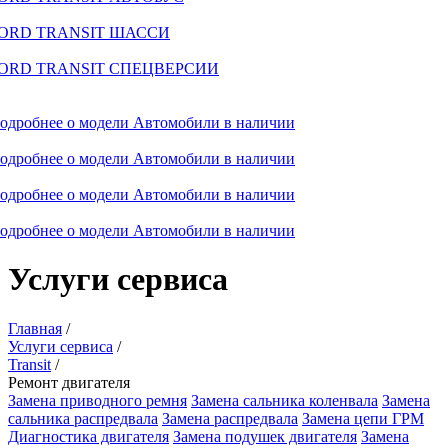
ORD TRANSIT ШАССИ
ORD TRANSIT СПЕЦВЕРСИИ
одробнее о модели
Автомобили в наличии
одробнее о модели
Автомобили в наличии
одробнее о модели
Автомобили в наличии
одробнее о модели
Автомобили в наличии
Услуги сервиса
Главная
/
Услуги сервиса
/
Transit
/
Ремонт двигателя
Замена приводного ремня
Замена сальника коленвала
Замена
сальника распредвала
Замена распредвала
Замена цепи ГРМ
Диагностика двигателя
Замена подушек двигателя
Замена