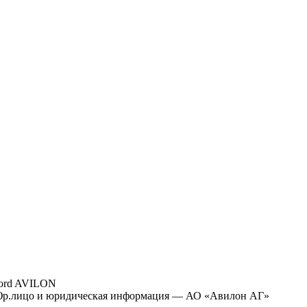
ord AVILON
р.лицо и юридическая информация — АО «Авилон АГ»