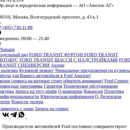
ord AVILON
р.лицо и юридическая информация — АО «Авилон АГ»
09316, Москва, Волгоградский проспект, д. 43 к.1
7 (495) 730-11-88
жедневно, 09:00 — 21:40
hatsapp
одельный ряд
FORD TRANSIT ФУРГОН
FORD TRANSIT
ВТОБУС
FORD TRANSIT ШАССИ С НАДСТРОЙКАМИ
FOR
RANSIT СПЕЦВЕРСИИ
Акции
 наличии
Кузовной ремонт
Уникальные предложения на кузовн
аботы для Вашего автомобиля в Ford Авилон!
кции сервиса на которые стоит обратить внимание!
Ford Сервис
ервисные программы
Гарантия
Техническое обслуживание
окупка
Запись на тест-драйв
О компании
Вакансии
Политика
онфиденциальности
Юридическая информация
О Дилерском
ентре
Новости дилера
вяжитесь с нами
Запись на сервис
Производители автомобилей Ford постоянно совершенствуют