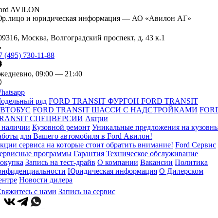
ord AVILON
р.лицо и юридическая информация — АО «Авилон АГ»
09316, Москва, Волгоградский проспект, д. 43 к.1
7 (495) 730-11-88
жедневно, 09:00 — 21:40
hatsapp
одельный ряд
FORD TRANSIT ФУРГОН
FORD TRANSIT
ВТОБУС
FORD TRANSIT ШАССИ С НАДСТРОЙКАМИ
FOR
RANSIT СПЕЦВЕРСИИ
Акции
 наличии
Кузовной ремонт
Уникальные предложения на кузовн
аботы для Вашего автомобиля в Ford Авилон!
кции сервиса на которые стоит обратить внимание!
Ford Сервис
ервисные программы
Гарантия
Техническое обслуживание
окупка
Запись на тест-драйв
О компании
Вакансии
Политика
онфиденциальности
Юридическая информация
О Дилерском
ентре
Новости дилера
вяжитесь с нами
Запись на сервис