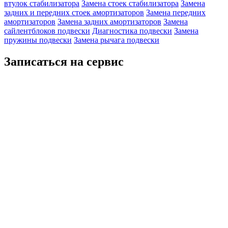
втулок стабилизатора
Замена стоек стабилизатора
Замена
задних и передних стоек амортизаторов
Замена передних
амортизаторов
Замена задних амортизаторов
Замена
сайлентблоков подвески
Диагностика подвески
Замена
пружины подвески
Замена рычага подвески
Записаться на сервис