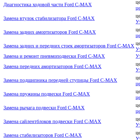
ц
Диагностика ходовой части Ford C-MAX
ц
ц
Замена втулок стабилизатора Ford C-MAX
У
ц
Замена задних амортизаторов Ford C-MAX
ц
ц
Замена задних и передних стоек амортизаторов Ford C-MAX
У
Замена и ремонт пневмоподвески Ford C-MAX
У
ц
Замена передних амортизаторов Ford C-MAX
У
ц
Замена подшипника передней ступицы Ford C-MAX
ц
ц
Замена пружины подвески Ford C-MAX
ц
ц
Замена рычага подвески Ford C-MAX
ц
ц
Замена сайлентблоков подвески Ford C-MAX
У
ц
Замена стабилизаторов Ford C-MAX
У