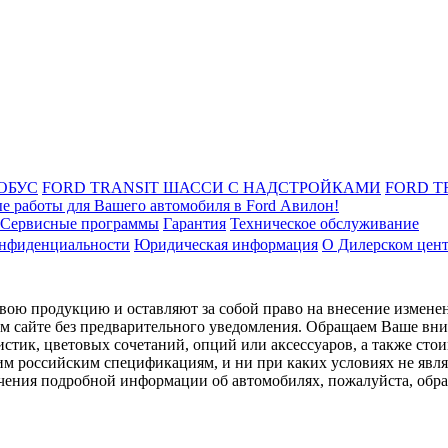
ОБУС
FORD TRANSIT ШАССИ С НАДСТРОЙКАМИ
FORD T
е работы для Вашего автомобиля в Ford Авилон!
Сервисные программы
Гарантия
Техническое обслуживание
онфиденциальности
Юридическая информация
О Дилерском цен
ою продукцию и оставляют за собой право на внесение изменен
ом сайте без предварительного уведомления. Обращаем Ваше вним
стик, цветовых сочетаний, опций или аксессуаров, а также сто
им российским спецификациям, и ни при каких условиях не явл
лучения подробной информации об автомобилях, пожалуйста, об