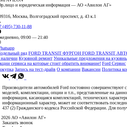
р.лицо и юридическая информация — АО «Авилон АГ»
09316, Москва, Волгоградский проспект, д. 43 к.1
7 (495) 730-11-88
жедневно, 09:00 — 21:40
hatsapp
одельный ряд
FORD TRANSIT ФУРГОН
FORD TRANSIT АВТ
 наличии
Кузовной ремонт
Уникальные предложения на кузовны
кции сервиса на которые стоит обратить внимание!
Ford Сервис
окупка
Запись на тест-драйв
О компании
Вакансии
Политика к
Производители автомобилей Ford постоянно совершенствуют св
моделей, комплектации, опции и т.п., представленные на данн
информация, касающаяся комплектаций, технических характери
информационный характер, может не соответствовать последн
437 (2) Гражданского кодекса Российской Федерации. Для по
 2026 АО «Авилон АГ»
Заказать звонок