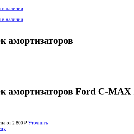
 в наличии
 в наличии
ек амортизаторов
оек амортизаторов Ford C-MAX
ена от
2 800
₽
Уточнить
ену