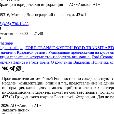
р.лицо и юридическая информация — АО «Авилон АГ»
09316, Москва, Волгоградский проспект, д. 43 к.1
7 (495) 730-11-88
жедневно, 09:00 — 21:40
hatsapp
одельный ряд
FORD TRANSIT ФУРГОН
FORD TRANSIT АВТ
 наличии
Кузовной ремонт
Уникальные предложения на кузовны
кции сервиса на которые стоит обратить внимание!
Ford Сервис
окупка
Запись на тест-драйв
О компании
Вакансии
Политика к
Производители автомобилей Ford постоянно совершенствуют св
моделей, комплектации, опции и т.п., представленные на данн
информация, касающаяся комплектаций, технических характери
информационный характер, может не соответствовать последн
437 (2) Гражданского кодекса Российской Федерации. Для по
 2026 АО «Авилон АГ»
Заказать звонок