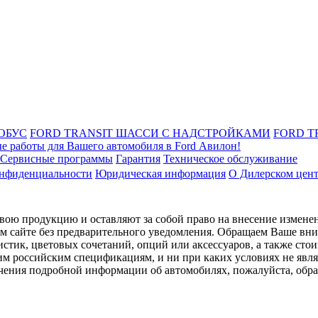
ОБУС
FORD TRANSIT ШАССИ С НАДСТРОЙКАМИ
FORD T
е работы для Вашего автомобиля в Ford Авилон!
Сервисные программы
Гарантия
Техническое обслуживание
онфиденциальности
Юридическая информация
О Дилерском цен
ою продукцию и оставляют за собой право на внесение изменен
ом сайте без предварительного уведомления. Обращаем Ваше вним
стик, цветовых сочетаний, опций или аксессуаров, а также сто
им российским спецификациям, и ни при каких условиях не явл
лучения подробной информации об автомобилях, пожалуйста, об