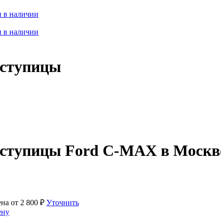
 в наличии
 в наличии
 ступицы
 ступицы Ford C-MAX в Москв
ена от
2 800
₽
Уточнить
ену