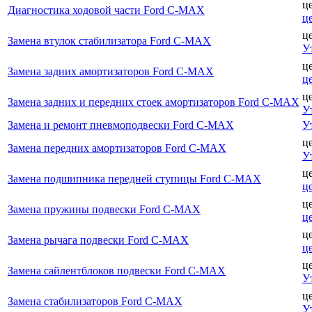
ц
Диагностика ходовой части Ford C-MAX
ц
ц
Замена втулок стабилизатора Ford C-MAX
У
ц
Замена задних амортизаторов Ford C-MAX
ц
ц
Замена задних и передних стоек амортизаторов Ford C-MAX
У
Замена и ремонт пневмоподвески Ford C-MAX
У
ц
Замена передних амортизаторов Ford C-MAX
У
ц
Замена подшипника передней ступицы Ford C-MAX
ц
ц
Замена пружины подвески Ford C-MAX
ц
ц
Замена рычага подвески Ford C-MAX
ц
ц
Замена сайлентблоков подвески Ford C-MAX
У
ц
Замена стабилизаторов Ford C-MAX
У