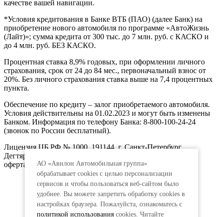
качестве вашей навигации.
*Условия кредитования в Банке ВТБ (ПАО) (далее Банк) на
приобретение нового автомобиля по программе «АвтоЖизнь
(Лайт)»; сумма кредита от 300 тыс. до 7 млн. руб. с КАСКО и
до 4 млн. руб. БЕЗ КАСКО.
Процентная ставка 8,9% годовых, при оформлении личного
страхования, срок от 24 до 84 мес., первоначальный взнос от
20%. Без личного страхования ставка выше на 7,4 процентных
пункта.
Обеспечение по кредиту – залог приобретаемого автомобиля.
Условия действительны на 01.02.2023 и могут быть изменены
Банком. Информация по телефону Банка: 8-800-100-24-24
(звонок по России бесплатный).
Лицензия ЦБ РФ № 1000, 191144, г. Санкт-Петербург,
Дегтярный пер., д.11, лит.А. www.vtb.ru. Реклама 0+. Не
АО «Авилон Автомобильная группа»
оферта.
обрабатывает cookies с целью персонализации
сервисов и чтобы пользоваться веб-сайтом было
удобнее. Вы можете запретить обработку сookies в
настройках браузера. Пожалуйста, ознакомьтесь с
политикой использования
cookies. Читайте