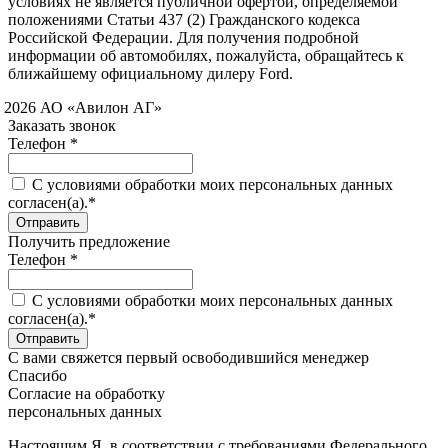
условиях не является публичной офертой, определяемой
положениями Статьи 437 (2) Гражданского кодекса
Российской Федерации. Для получения подробной
информации об автомобилях, пожалуйста, обращайтесь к
ближайшему официальному дилеру Ford.
 2026 АО «Авилон АГ»
Заказать звонок
Телефон *
C условиями обработки моих персональных данных
согласен(а).*
Получить предложение
Телефон *
C условиями обработки моих персональных данных
согласен(а).*
С вами свяжется первый освободившийся менеджер
Спасибо
Согласие на обработку
персональных данных
Настоящим Я, в соответствии с требованиями Федерального