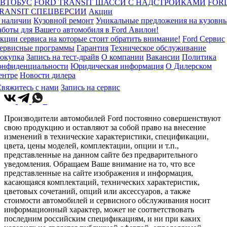
ВТОБУС
FORD TRANSIT ШАССИ С НАДСТРОЙКАМИ
FOR
RANSIT СПЕЦВЕРСИИ
Акции
 наличии
Кузовной ремонт
Уникальные предложения на кузовн
аботы для Вашего автомобиля в Ford Авилон!
кции сервиса на которые стоит обратить внимание!
Ford Сервис
ервисные программы
Гарантия
Техническое обслуживание
окупка
Запись на тест-драйв
О компании
Вакансии
Политика
онфиденциальности
Юридическая информация
О Дилерском
ентре
Новости дилера
вяжитесь с нами
Запись на сервис
Производители автомобилей Ford постоянно совершенствуют
свою продукцию и оставляют за собой право на внесение
изменений в технические характеристики, спецификации,
цвета, цены моделей, комплектации, опции и т.п.,
представленные на данном сайте без предварительного
уведомления. Обращаем Ваше внимание на то, что все
представленные на сайте изображения и информация,
касающаяся комплектаций, технических характеристик,
цветовых сочетаний, опций или аксессуаров, а также
стоимости автомобилей и сервисного обслуживания носит
информационный характер, может не соответствовать
последним российским спецификациям, и ни при каких