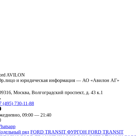
ord AVILON
р.лицо и юридическая информация — АО «Авилон АГ»
09316, Москва, Волгоградский проспект, д. 43 к.1
7 (495) 730-11-88
жедневно, 09:00 — 21:40
hatsapp
одельный ряд
FORD TRANSIT ФУРГОН
FORD TRANSIT