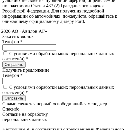
условиях не является публичной офертой, определяемой
положениями Статьи 437 (2) Гражданского кодекса
Российской Федерации. Для получения подробной
информации об автомобилях, пожалуйста, обращайтесь к
ближайшему официальному дилеру Ford.
 2026 АО «Авилон АГ»
Заказать звонок
Телефон *
C условиями обработки моих персональных данных
согласен(а).*
Получить предложение
Телефон *
C условиями обработки моих персональных данных
согласен(а).*
С вами свяжется первый освободившийся менеджер
Спасибо
Согласие на обработку
персональных данных
Настоящим Я, в соответствии с требованиями Федерального