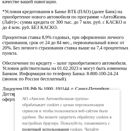
качестве вашей навигации.
*Условия кредитования в Банке ВТБ (ПАО) (далее Банк) на
приобретение нового автомобиля по программе «АвтоЖизнь
(Лайт)»; сумма кредита от 300 тыс. до 7 млн. руб. с КАСКО и
до 4 млн. руб. БЕЗ КАСКО.
Процентная ставка 8,9% годовых, при оформлении личного
страхования, срок от 24 до 84 мес., первоначальный взнос от
20%. Без личного страхования ставка выше на 7,4 процентных
пункта.
Обеспечение по кредиту – залог приобретаемого автомобиля.
Условия действительны на 01.02.2023 и могут быть изменены
Банком. Информация по телефону Банка: 8-800-100-24-24
(звонок по России бесплатный).
Лицензия ЦБ РФ № 1000, 191144, г. Санкт-Петербург,
Дегтярный пер., д.11, лит.А. www.vtb.ru. Реклама 0+. Не
АО «Авилон Автомобильная группа»
оферта.
обрабатывает cookies с целью персонализации
сервисов и чтобы пользоваться веб-сайтом было
удобнее. Вы можете запретить обработку сookies в
настройках браузера. Пожалуйста, ознакомьтесь с
политикой использования
cookies. Читайте