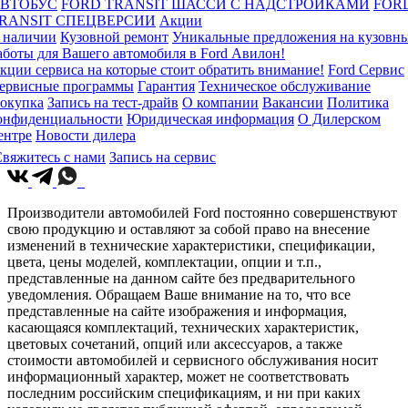
ВТОБУС
FORD TRANSIT ШАССИ С НАДСТРОЙКАМИ
FOR
RANSIT СПЕЦВЕРСИИ
Акции
 наличии
Кузовной ремонт
Уникальные предложения на кузовн
аботы для Вашего автомобиля в Ford Авилон!
кции сервиса на которые стоит обратить внимание!
Ford Сервис
ервисные программы
Гарантия
Техническое обслуживание
окупка
Запись на тест-драйв
О компании
Вакансии
Политика
онфиденциальности
Юридическая информация
О Дилерском
ентре
Новости дилера
вяжитесь с нами
Запись на сервис
Производители автомобилей Ford постоянно совершенствуют
свою продукцию и оставляют за собой право на внесение
изменений в технические характеристики, спецификации,
цвета, цены моделей, комплектации, опции и т.п.,
представленные на данном сайте без предварительного
уведомления. Обращаем Ваше внимание на то, что все
представленные на сайте изображения и информация,
касающаяся комплектаций, технических характеристик,
цветовых сочетаний, опций или аксессуаров, а также
стоимости автомобилей и сервисного обслуживания носит
информационный характер, может не соответствовать
последним российским спецификациям, и ни при каких