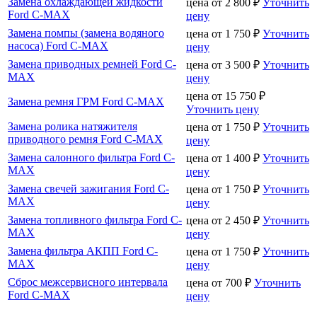
Замена охлаждающей жидкости
цена от
2 800
₽
Уточнить
Ford C-MAX
цену
Замена помпы (замена водяного
цена от
1 750
₽
Уточнить
насоса) Ford C-MAX
цену
Замена приводных ремней Ford C-
цена от
3 500
₽
Уточнить
MAX
цену
цена от
15 750
₽
Замена ремня ГРМ Ford C-MAX
Уточнить цену
Замена ролика натяжителя
цена от
1 750
₽
Уточнить
приводного ремня Ford C-MAX
цену
Замена салонного фильтра Ford C-
цена от
1 400
₽
Уточнить
MAX
цену
Замена свечей зажигания Ford C-
цена от
1 750
₽
Уточнить
MAX
цену
Замена топливного фильтра Ford C-
цена от
2 450
₽
Уточнить
MAX
цену
Замена фильтра АКПП Ford C-
цена от
1 750
₽
Уточнить
MAX
цену
Сброс межсервисного интервала
цена от
700
₽
Уточнить
Ford C-MAX
цену