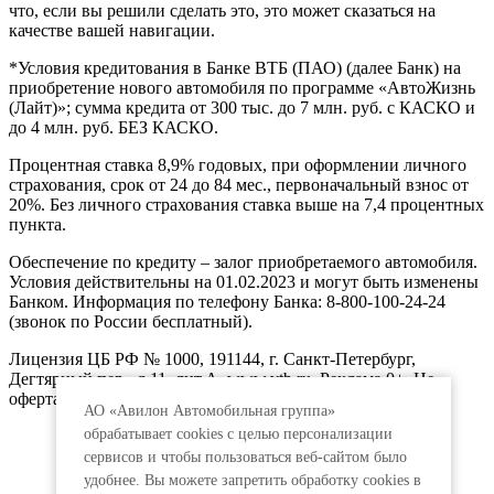
что, если вы решили сделать это, это может сказаться на
качестве вашей навигации.
*Условия кредитования в Банке ВТБ (ПАО) (далее Банк) на
приобретение нового автомобиля по программе «АвтоЖизнь
(Лайт)»; сумма кредита от 300 тыс. до 7 млн. руб. с КАСКО и
до 4 млн. руб. БЕЗ КАСКО.
Процентная ставка 8,9% годовых, при оформлении личного
страхования, срок от 24 до 84 мес., первоначальный взнос от
20%. Без личного страхования ставка выше на 7,4 процентных
пункта.
Обеспечение по кредиту – залог приобретаемого автомобиля.
Условия действительны на 01.02.2023 и могут быть изменены
Банком. Информация по телефону Банка: 8-800-100-24-24
(звонок по России бесплатный).
Лицензия ЦБ РФ № 1000, 191144, г. Санкт-Петербург,
Дегтярный пер., д.11, лит.А. www.vtb.ru. Реклама 0+. Не
оферта.
АО «Авилон Автомобильная группа»
обрабатывает cookies с целью персонализации
сервисов и чтобы пользоваться веб-сайтом было
удобнее. Вы можете запретить обработку сookies в