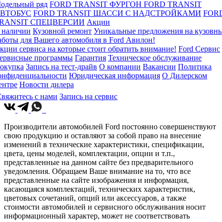
одельный ряд
FORD TRANSIT ФУРГОН
FORD TRANSIT
ВТОБУС
FORD TRANSIT ШАССИ С НАДСТРОЙКАМИ
FOR
RANSIT СПЕЦВЕРСИИ
Акции
 наличии
Кузовной ремонт
Уникальные предложения на кузовн
аботы для Вашего автомобиля в Ford Авилон!
кции сервиса на которые стоит обратить внимание!
Ford Сервис
ервисные программы
Гарантия
Техническое обслуживание
окупка
Запись на тест-драйв
О компании
Вакансии
Политика
онфиденциальности
Юридическая информация
О Дилерском
ентре
Новости дилера
вяжитесь с нами
Запись на сервис
Производители автомобилей Ford постоянно совершенствуют
свою продукцию и оставляют за собой право на внесение
изменений в технические характеристики, спецификации,
цвета, цены моделей, комплектации, опции и т.п.,
представленные на данном сайте без предварительного
уведомления. Обращаем Ваше внимание на то, что все
представленные на сайте изображения и информация,
касающаяся комплектаций, технических характеристик,
цветовых сочетаний, опций или аксессуаров, а также
стоимости автомобилей и сервисного обслуживания носит
информационный характер, может не соответствовать