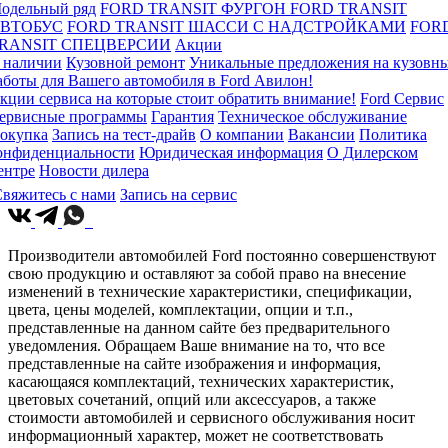
одельный ряд
FORD TRANSIT ФУРГОН
FORD TRANSIT
ВТОБУС
FORD TRANSIT ШАССИ С НАДСТРОЙКАМИ
FOR
RANSIT СПЕЦВЕРСИИ
Акции
 наличии
Кузовной ремонт
Уникальные предложения на кузовн
аботы для Вашего автомобиля в Ford Авилон!
кции сервиса на которые стоит обратить внимание!
Ford Сервис
ервисные программы
Гарантия
Техническое обслуживание
окупка
Запись на тест-драйв
О компании
Вакансии
Политика
онфиденциальности
Юридическая информация
О Дилерском
ентре
Новости дилера
вяжитесь с нами
Запись на сервис
Производители автомобилей Ford постоянно совершенствуют
свою продукцию и оставляют за собой право на внесение
изменений в технические характеристики, спецификации,
цвета, цены моделей, комплектации, опции и т.п.,
представленные на данном сайте без предварительного
уведомления. Обращаем Ваше внимание на то, что все
представленные на сайте изображения и информация,
касающаяся комплектаций, технических характеристик,
цветовых сочетаний, опций или аксессуаров, а также
стоимости автомобилей и сервисного обслуживания носит
информационный характер, может не соответствовать