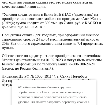
что, если вы решили сделать это, это может сказаться на
качестве вашей навигации.
*Условия кредитования в Банке ВТБ (ПАО) (далее Банк) на
приобретение нового автомобиля по программе «АвтоЖизнь
(Лайт)»; сумма кредита от 300 тыс. до 7 млн. руб. с КАСКО и
до 4 млн. руб. БЕЗ КАСКО.
Процентная ставка 8,9% годовых, при оформлении личного
страхования, срок от 24 до 84 мес., первоначальный взнос от
20%. Без личного страхования ставка выше на 7,4 процентных
пункта.
Обеспечение по кредиту – залог приобретаемого автомобиля.
Условия действительны на 01.02.2023 и могут быть изменены
Банком. Информация по телефону Банка: 8-800-100-24-24
(звонок по России бесплатный).
Лицензия ЦБ РФ № 1000, 191144, г. Санкт-Петербург,
Дегтярный пер., д.11, лит.А. www.vtb.ru. Реклама 0+. Не
оферта.
АО «Авилон Автомобильная группа»
обрабатывает cookies с целью персонализации
сервисов и чтобы пользоваться веб-сайтом было
удобнее. Вы можете запретить обработку сookies в