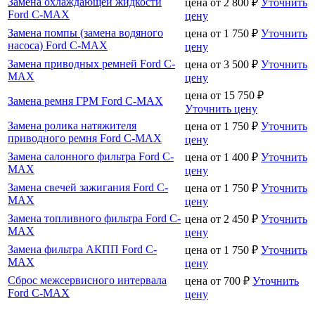
Замена охлаждающей жидкости
цена от
2 800
₽
Уточнить
Ford C-MAX
цену
Замена помпы (замена водяного
цена от
1 750
₽
Уточнить
насоса) Ford C-MAX
цену
Замена приводных ремней Ford C-
цена от
3 500
₽
Уточнить
MAX
цену
цена от
15 750
₽
Замена ремня ГРМ Ford C-MAX
Уточнить цену
Замена ролика натяжителя
цена от
1 750
₽
Уточнить
приводного ремня Ford C-MAX
цену
Замена салонного фильтра Ford C-
цена от
1 400
₽
Уточнить
MAX
цену
Замена свечей зажигания Ford C-
цена от
1 750
₽
Уточнить
MAX
цену
Замена топливного фильтра Ford C-
цена от
2 450
₽
Уточнить
MAX
цену
Замена фильтра АКПП Ford C-
цена от
1 750
₽
Уточнить
MAX
цену
Сброс межсервисного интервала
цена от
700
₽
Уточнить
Ford C-MAX
цену