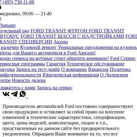
7 (495) 730-11-88
жедневно, 09:00 — 21:40
hatsapp
одельный ряд
FORD TRANSIT ФУРГОН
FORD TRANSIT
ВТОБУС
FORD TRANSIT ШАССИ С НАДСТРОЙКАМИ
FOR
RANSIT СПЕЦВЕРСИИ
Акции
 наличии
Кузовной ремонт
Уникальные предложения на кузовн
аботы для Вашего автомобиля в Ford Авилон!
кции сервиса на которые стоит обратить внимание!
Ford Сервис
ервисные программы
Гарантия
Техническое обслуживание
окупка
Запись на тест-драйв
О компании
Вакансии
Политика
онфиденциальности
Юридическая информация
О Дилерском
ентре
Новости дилера
вяжитесь с нами
Запись на сервис
Производители автомобилей Ford постоянно совершенствуют
свою продукцию и оставляют за собой право на внесение
изменений в технические характеристики, спецификации,
цвета, цены моделей, комплектации, опции и т.п.,
представленные на данном сайте без предварительного
уведомления. Обращаем Ваше внимание на то, что все