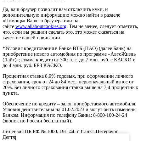
Да, ваш браузер позволит вам отключить куки, и
дополнительную информацию можно найти в разделе
«Помощь» Вашего браузера или на
сайте
www.allaboutcookies.org
. Тем не менее, следует отметить,
что, если вы решили сделать это, это может сказаться на
качестве вашей навигации.
*Условия кредитования в Банке ВТБ (ПАО) (далее Банк) на
приобретение нового автомобиля по программе «АвтоЖизнь
(Лайт)»; сумма кредита от 300 тыс. до 7 млн. руб. с КАСКО и
до 4 млн. руб. БЕЗ КАСКО.
Процентная ставка 8,9% годовых, при оформлении личного
страхования, срок от 24 до 84 мес., первоначальный взнос от
20%. Без личного страхования ставка выше на 7,4 процентных
пункта.
Обеспечение по кредиту – залог приобретаемого автомобиля.
Условия действительны на 01.02.2023 и могут быть изменены
Банком. Информация по телефону Банка: 8-800-100-24-24
(звонок по России бесплатный).
Лицензия ЦБ РФ № 1000, 191144, г. Санкт-Петербург,
Дегтярный пер., д.11, лит.А. www.vtb.ru. Реклама 0+. Не