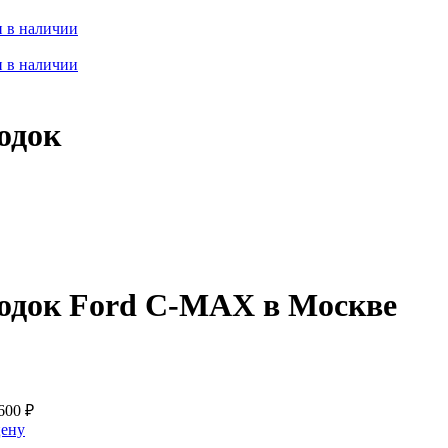
 в наличии
 в наличии
одок
лодок Ford C-MAX в Москве
600
₽
цену