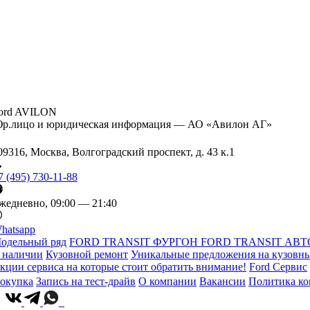
ord AVILON
р.лицо и юридическая информация — АО «Авилон АГ»
09316, Москва, Волгоградский проспект, д. 43 к.1
7 (495) 730-11-88
жедневно, 09:00 — 21:40
hatsapp
одельный ряд
FORD TRANSIT ФУРГОН
FORD TRANSIT АВТ
 наличии
Кузовной ремонт
Уникальные предложения на кузовны
кции сервиса на которые стоит обратить внимание!
Ford Сервис
окупка
Запись на тест-драйв
О компании
Вакансии
Политика к