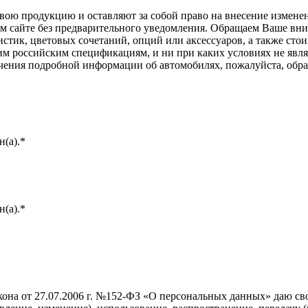
ою продукцию и оставляют за собой право на внесение изменен
ом сайте без предварительного уведомления. Обращаем Ваше вним
стик, цветовых сочетаний, опций или аксессуаров, а также сто
им российским спецификациям, и ни при каких условиях не явл
лучения подробной информации об автомобилях, пожалуйста, об
(а).*
(а).*
она от 27.07.2006 г. №152-ФЗ «О персональных данных» даю свое