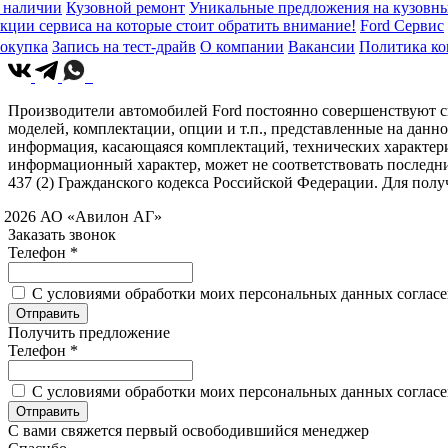
 наличии
Кузовной ремонт
Уникальные предложения на кузовны
кции сервиса на которые стоит обратить внимание!
Ford Сервис
окупка
Запись на тест-драйв
О компании
Вакансии
Политика к
Производители автомобилей Ford постоянно совершенствуют св
моделей, комплектации, опции и т.п., представленные на данн
информация, касающаяся комплектаций, технических характери
информационный характер, может не соответствовать последн
437 (2) Гражданского кодекса Российской Федерации. Для по
 2026 АО «Авилон АГ»
Заказать звонок
Телефон *
C условиями обработки моих персональных данных согласен
Получить предложение
Телефон *
C условиями обработки моих персональных данных согласен
С вами свяжется первый освободившийся менеджер