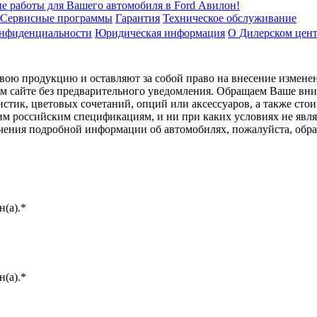
е работы для Вашего автомобиля в Ford Авилон!
Сервисные программы
Гарантия
Техническое обслуживание
онфиденциальности
Юридическая информация
О Дилерском цен
ою продукцию и оставляют за собой право на внесение изменен
ом сайте без предварительного уведомления. Обращаем Ваше вним
стик, цветовых сочетаний, опций или аксессуаров, а также сто
им российским спецификациям, и ни при каких условиях не явл
лучения подробной информации об автомобилях, пожалуйста, об
(а).*
(а).*