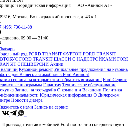
ord AVILON
р.лицо и юридическая информация — АО «Авилон АГ»
09316, Москва, Волгоградский проспект, д. 43 к.1
7 (495) 730-11-88
жедневно, 09:00 — 21:40
hatsapp
одельный ряд
FORD TRANSIT ФУРГОН
FORD TRANSIT
ВТОБУС
FORD TRANSIT ШАССИ С НАДСТРОЙКАМИ
FOR
RANSIT СПЕЦВЕРСИИ
Акции
 наличии
Кузовной ремонт
Уникальные предложения на кузовн
аботы для Вашего автомобиля в Ford Авилон!
кции сервиса на которые стоит обратить внимание!
Ford Сервис
ервисные программы
Гарантия
Техническое обслуживание
окупка
Запись на тест-драйв
О компании
Вакансии
Политика
онфиденциальности
Юридическая информация
О Дилерском
ентре
Новости дилера
вяжитесь с нами
Запись на сервис
Производители автомобилей Ford постоянно совершенствуют