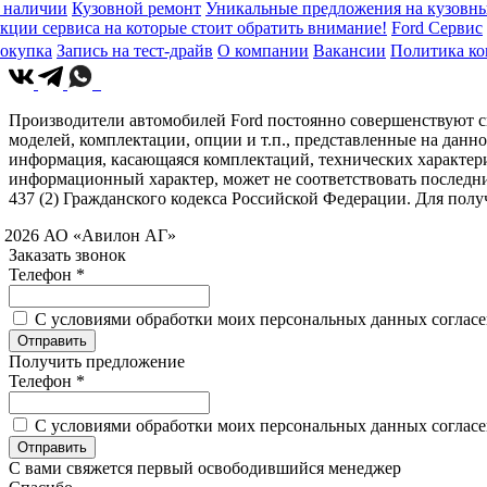
 наличии
Кузовной ремонт
Уникальные предложения на кузовны
кции сервиса на которые стоит обратить внимание!
Ford Сервис
окупка
Запись на тест-драйв
О компании
Вакансии
Политика к
Производители автомобилей Ford постоянно совершенствуют св
моделей, комплектации, опции и т.п., представленные на данн
информация, касающаяся комплектаций, технических характери
информационный характер, может не соответствовать последн
437 (2) Гражданского кодекса Российской Федерации. Для по
 2026 АО «Авилон АГ»
Заказать звонок
Телефон *
C условиями обработки моих персональных данных согласен
Получить предложение
Телефон *
C условиями обработки моих персональных данных согласен
С вами свяжется первый освободившийся менеджер