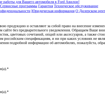
е работы для Вашего автомобиля в Ford Авилон!
Сервисные программы
Гарантия
Техническое обслуживание
онфиденциальности
Юридическая информация
О Дилерском цен
ою продукцию и оставляют за собой право на внесение изменен
ом сайте без предварительного уведомления. Обращаем Ваше вним
стик, цветовых сочетаний, опций или аксессуаров, а также сто
им российским спецификациям, и ни при каких условиях не явл
лучения подробной информации об автомобилях, пожалуйста, об
(а).*
(а).*