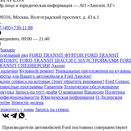
ord AVILON
р.лицо и юридическая информация — АО «Авилон АГ»
09316, Москва, Волгоградский проспект, д. 43 к.1
7 (495) 730-11-88
жедневно, 09:00 — 21:40
hatsapp
одельный ряд
FORD TRANSIT ФУРГОН
FORD TRANSIT
ВТОБУС
FORD TRANSIT ШАССИ С НАДСТРОЙКАМИ
FOR
RANSIT СПЕЦВЕРСИИ
Акции
 наличии
Кузовной ремонт
Уникальные предложения на кузовн
аботы для Вашего автомобиля в Ford Авилон!
кции сервиса на которые стоит обратить внимание!
Ford Сервис
ервисные программы
Гарантия
Техническое обслуживание
окупка
Запись на тест-драйв
О компании
Вакансии
Политика
онфиденциальности
Юридическая информация
О Дилерском
ентре
Новости дилера
вяжитесь с нами
Запись на сервис
Производители автомобилей Ford постоянно совершенствуют