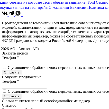
кции сервиса на которые стоит обратить внимание!
Ford Сервис
окупка
Запись на тест-драйв
О компании
Вакансии
Политика к
Производители автомобилей Ford постоянно совершенствуют св
моделей, комплектации, опции и т.п., представленные на данн
информация, касающаяся комплектаций, технических характери
информационный характер, может не соответствовать последн
437 (2) Гражданского кодекса Российской Федерации. Для по
 2026 АО «Авилон АГ»
Заказать звонок
Телефон *
C условиями обработки моих персональных данных согласен
Получить предложение
Телефон *
C условиями обработки моих персональных данных согласен
С вами свяжется первый освободившийся менеджер
Спасибо