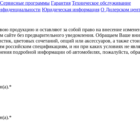
Сервисные программы
Гарантия
Техническое обслуживание
онфиденциальности
Юридическая информация
О Дилерском цен
ою продукцию и оставляют за собой право на внесение изменен
ом сайте без предварительного уведомления. Обращаем Ваше вним
стик, цветовых сочетаний, опций или аксессуаров, а также сто
им российским спецификациям, и ни при каких условиях не явл
лучения подробной информации об автомобилях, пожалуйста, об
(а).*
(а).*