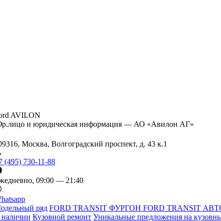
ord AVILON
р.лицо и юридическая информация — АО «Авилон АГ»
09316, Москва, Волгоградский проспект, д. 43 к.1
7 (495) 730-11-88
жедневно, 09:00 — 21:40
hatsapp
одельный ряд
FORD TRANSIT ФУРГОН
FORD TRANSIT АВТ
 наличии
Кузовной ремонт
Уникальные предложения на кузовны