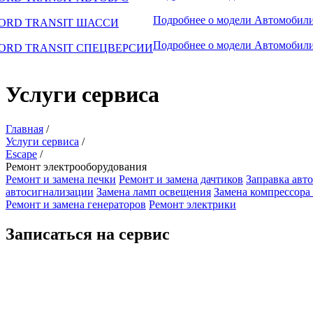
Подробнее о модели
Автомобили
ORD TRANSIT ШАССИ
Подробнее о модели
Автомобили
ORD TRANSIT СПЕЦВЕРСИИ
Услуги сервиса
Главная
/
Услуги сервиса
/
Escape
/
Ремонт электрооборудования
Ремонт и замена печки
Ремонт и замена дачтиков
Заправка авт
автосигнализации
Замена ламп освещения
Замена компрессора
Ремонт и замена генераторов
Ремонт электрики
Записаться на сервис