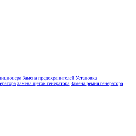
диционера
Замена предохранителей
Установка
ератора
Замена щеток генератора
Замена ремня генератора