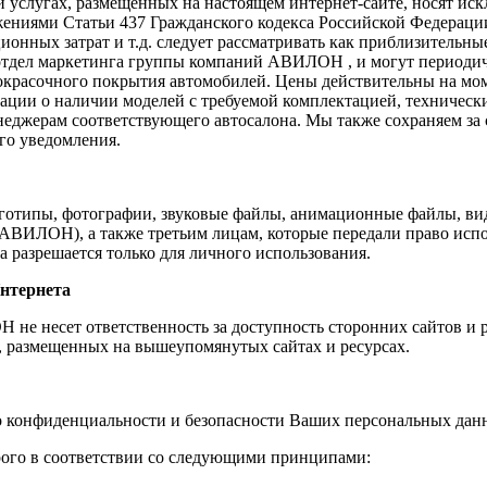
 и услугах, размещенных на настоящем интернет-сайте, носят и
жениями Статьи 437 Гражданского кодекса Российской Федераци
ационных затрат и т.д. следует рассматривать как приблизитель
 отдел маркетинга группы компаний АВИЛОН , и могут периодич
окрасочного покрытия автомобилей. Цены действительны на моме
ации о наличии моделей с требуемой комплектацией, техническ
неджерам соответствующего автосалона. Мы также сохраняем за
го уведомления.
оготипы, фотографии, звуковые файлы, анимационные файлы, ви
ВИЛОН), а также третьим лицам, которые передали право исп
 разрешается только для личного использования.
нтернета
е несет ответственность за доступность сторонних сайтов и ре
, размещенных на вышеупомянутых сайтах и ресурсах.
 конфиденциальности и безопасности Ваших персональных дан
ого в соответствии со следующими принципами: