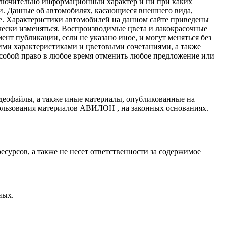
сключительно информационный характер и ни при каких
и. Данные об автомобилях, касающиеся внешнего вида,
ные. Характеристики автомобилей на данном сайте приведены
ески изменяться. Воспроизводимые цвета и лакокрасочные
нт публикации, если не указано иное, и могут меняться без
ими характеристиками и цветовыми сочетаниями, а также
 собой право в любое время отменить любое предложение или
деофайлы, а также иные материалы, опубликованные на
ользования материалов АВИЛОН , на законных основаниях.
сурсов, а также не несет ответственности за содержимое
ных.