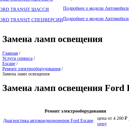
Подробнее о модели
Автомобили
ORD TRANSIT ШАССИ
Подробнее о модели
Автомобили
ORD TRANSIT СПЕЦВЕРСИИ
Замена ламп освещения
Главная
/
Услуги сервиса
/
Escape
/
Ремонт электрооборудования
/
Замена ламп освещения
Замена ламп освещения Ford 
Ремонт электрооборудования
цена от
4 200
₽
Диагностика автокондиционеров Ford Escape
цену