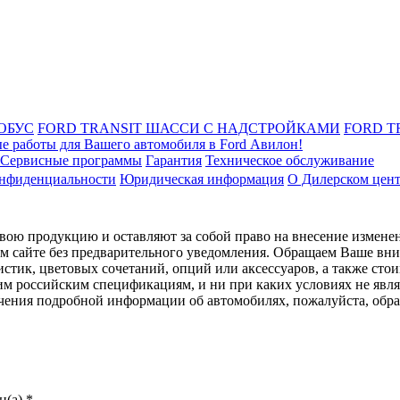
ОБУС
FORD TRANSIT ШАССИ С НАДСТРОЙКАМИ
FORD T
е работы для Вашего автомобиля в Ford Авилон!
Сервисные программы
Гарантия
Техническое обслуживание
онфиденциальности
Юридическая информация
О Дилерском цен
ою продукцию и оставляют за собой право на внесение изменен
ом сайте без предварительного уведомления. Обращаем Ваше вним
стик, цветовых сочетаний, опций или аксессуаров, а также сто
им российским спецификациям, и ни при каких условиях не явл
лучения подробной информации об автомобилях, пожалуйста, об
(а).*