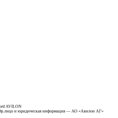
ord AVILON
р.лицо и юридическая информация — АО «Авилон АГ»