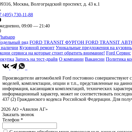
09316, Москва, Волгоградский проспект, д. 43 к.1
7 (495) 730-11-88
жедневно, 09:00 — 21:40
hatsapp
одельный ряд
FORD TRANSIT ФУРГОН
FORD TRANSIT АВТ
 наличии
Кузовной ремонт
Уникальные предложения на кузовны
кции сервиса на которые стоит обратить внимание!
Ford Сервис
окупка
Запись на тест-драйв
О компании
Вакансии
Политика к
Производители автомобилей Ford постоянно совершенствуют св
моделей, комплектации, опции и т.п., представленные на данн
информация, касающаяся комплектаций, технических характери
информационный характер, может не соответствовать последн
437 (2) Гражданского кодекса Российской Федерации. Для по
 2026 АО «Авилон АГ»
Заказать звонок
Телефон *
C условиями обработки моих персональных данных согласен