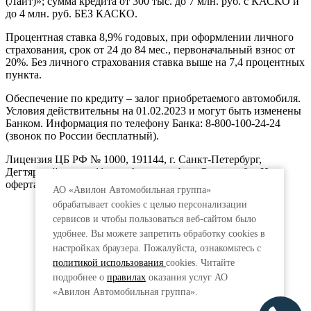
(Лайт)»; сумма кредита от 300 тыс. до 7 млн. руб. с КАСКО и
до 4 млн. руб. БЕЗ КАСКО.
Процентная ставка 8,9% годовых, при оформлении личного
страхования, срок от 24 до 84 мес., первоначальный взнос от
20%. Без личного страхования ставка выше на 7,4 процентных
пункта.
Обеспечение по кредиту – залог приобретаемого автомобиля.
Условия действительны на 01.02.2023 и могут быть изменены
Банком. Информация по телефону Банка: 8-800-100-24-24
(звонок по России бесплатный).
Лицензия ЦБ РФ № 1000, 191144, г. Санкт-Петербург,
Дегтярный пер., д.11, лит.А. www.vtb.ru. Реклама 0+. Не
оферта.
АО «Авилон Автомобильная группа»
обрабатывает cookies с целью персонализации
сервисов и чтобы пользоваться веб-сайтом было
удобнее. Вы можете запретить обработку сookies в
настройках браузера. Пожалуйста, ознакомьтесь с
политикой использования
cookies. Читайте
подробнее о
правилах
оказания услуг АО
«Авилон Автомобильная группа».