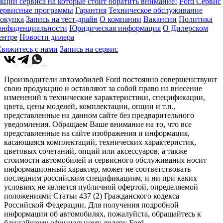
кции сервиса на которые стоит обратить внимание!
Ford Сервис
ервисные программы
Гарантия
Техническое обслуживание
окупка
Запись на тест-драйв
О компании
Вакансии
Политика
онфиденциальности
Юридическая информация
О Дилерском
ентре
Новости дилера
вяжитесь с нами
Запись на сервис
Производители автомобилей Ford постоянно совершенствуют
свою продукцию и оставляют за собой право на внесение
изменений в технические характеристики, спецификации,
цвета, цены моделей, комплектации, опции и т.п.,
представленные на данном сайте без предварительного
уведомления. Обращаем Ваше внимание на то, что все
представленные на сайте изображения и информация,
касающаяся комплектаций, технических характеристик,
цветовых сочетаний, опций или аксессуаров, а также
стоимости автомобилей и сервисного обслуживания носит
информационный характер, может не соответствовать
последним российским спецификациям, и ни при каких
условиях не является публичной офертой, определяемой
положениями Статьи 437 (2) Гражданского кодекса
Российской Федерации. Для получения подробной
информации об автомобилях, пожалуйста, обращайтесь к
ближайшему официальному дилеру Ford.