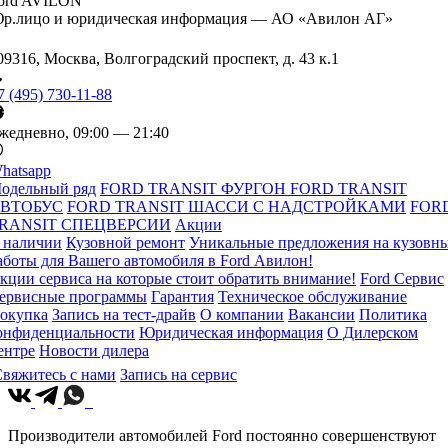
ord AVILON
р.лицо и юридическая информация — АО «Авилон АГ»
09316, Москва, Волгоградский проспект, д. 43 к.1
7 (495) 730-11-88
жедневно, 09:00 — 21:40
hatsapp
одельный ряд
FORD TRANSIT ФУРГОН
FORD TRANSIT
ВТОБУС
FORD TRANSIT ШАССИ С НАДСТРОЙКАМИ
FOR
RANSIT СПЕЦВЕРСИИ
Акции
 наличии
Кузовной ремонт
Уникальные предложения на кузовн
аботы для Вашего автомобиля в Ford Авилон!
кции сервиса на которые стоит обратить внимание!
Ford Сервис
ервисные программы
Гарантия
Техническое обслуживание
окупка
Запись на тест-драйв
О компании
Вакансии
Политика
онфиденциальности
Юридическая информация
О Дилерском
ентре
Новости дилера
вяжитесь с нами
Запись на сервис
Производители автомобилей Ford постоянно совершенствуют